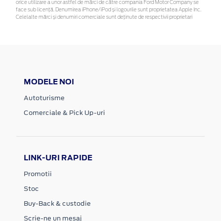
orice utilizare a unor astfel de mărci de către compania Ford Motor Company se
face sub licență. Denumirea iPhone/iPod și logourile sunt proprietatea Apple Inc.
Celelalte mărci și denumiri comerciale sunt deținute de respectivii proprietari
MODELE NOI
Autoturisme
Comerciale & Pick Up-uri
LINK-URI RAPIDE
Promotii
Stoc
Buy-Back & custodie
Scrie-ne un mesaj