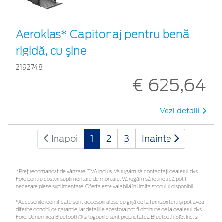
Aeroklas* Capitonaj pentru benă
rigidă, cu şine
2192748
€ 625,64
Vezi detalii
Inapoi
1
2
3
Inainte
*Preţ recomandat de vânzare, TVA inclus. Vă rugăm să contactaţi dealerul dvs.
Ford pentru costuri suplimentare de montare. Vă rugăm să rețineți că pot fi
necesare piese suplimentare. Oferta este valabilă în limita stocului disponibil.
*Accesoriile identificate sunt accesorii alese cu grijă de la furnizori terți și pot avea
diferite condiții de garanție, iar detaliile acestora pot fi obținute de la dealerul dvs.
Ford. Denumirea Bluetooth® și logourile sunt proprietatea Bluetooth SIG, Inc. și