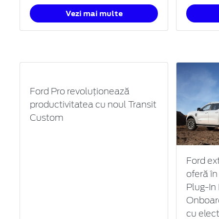
Vezi mai multe
Ford Pro revoluționează
productivitatea cu noul Transit
Custom
Ford ex
oferă î
Plug-In
Onboard
cu elect