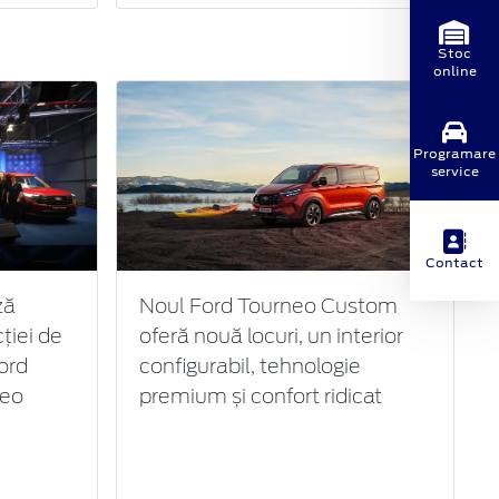
Stoc
online
Programare
service
Contact
ză
Noul Ford Tourneo Custom
ției de
oferă nouă locuri, un interior
ord
configurabil, tehnologie
neo
premium și confort ridicat