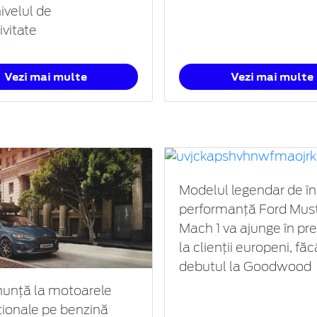
ivelul de
ivitate
Vezi mai multe
Vezi mai multe
Modelul legendar de în
performanță Ford Mus
Mach 1 va ajunge în pr
la clienții europeni, fă
debutul la Goodwood
nunță la motoarele
ionale pe benzină