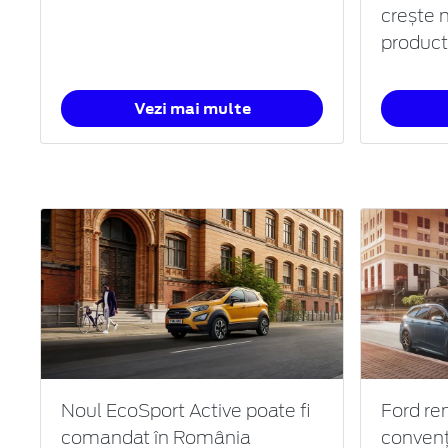
crește n
product
Vezi mai multe
Noul EcoSport Active poate fi
Ford re
comandat în România
convenț