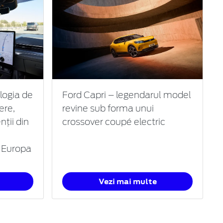
logia de
Ford Capri – legendarul model
ere,
revine sub forma unui
nții din
crossover coupé electric
n Europa
Vezi mai multe