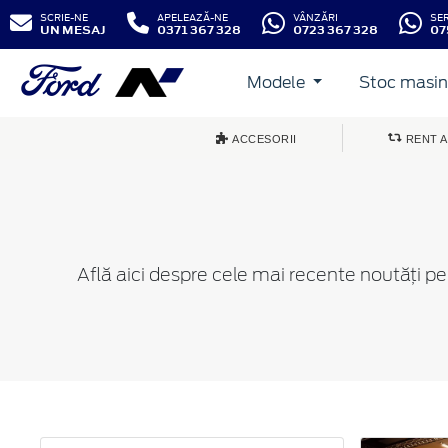
SCRIE-NE
APELEAZĂ-NE
VÂNZĂRI
SE
UN MESAJ
0371 367 328
0723 367 328
07
Modele
Stoc masini
ACCESORII
RENT A
Află aici despre cele mai recente noutăți p