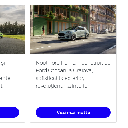
și
Noul Ford Puma – construit de
ă
Ford Otosan la Craiova,
mente
sofisticat la exterior,
rt
revoluționar la interior
Vezi mai multe