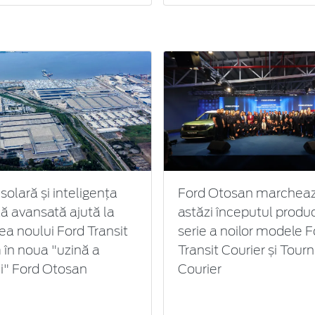
solară și inteligența
Ford Otosan marchea
ală avansată ajută la
astăzi începutul produc
ea noului Ford Transit
serie a noilor modele F
în noua "uzină a
Transit Courier și Tour
ui" Ford Otosan
Courier