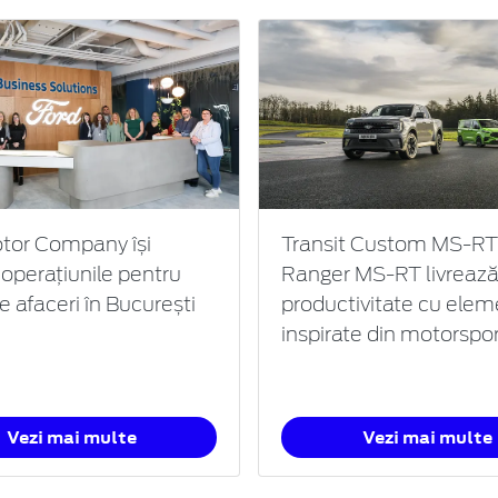
tor Company își
Transit Custom MS-RT 
 operațiunile pentru
Ranger MS-RT livreaz
de afaceri în București
productivitate cu ele
inspirate din motorspo
Vezi mai multe
Vezi mai multe