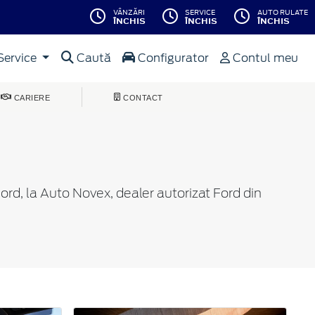
VÂNZĂRI
SERVICE
AUTO RULATE
ÎNCHIS
ÎNCHIS
ÎNCHIS
Service
Caută
Configurator
Contul meu
CARIERE
CONTACT
rd, la Auto Novex, dealer autorizat Ford din