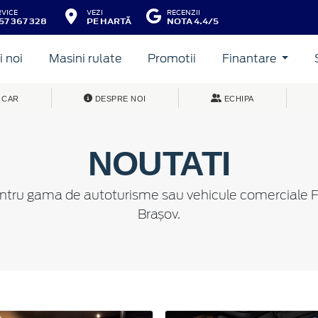
RVICE
VEZI
RECENZII
57 367 328
PE HARTĂ
NOTA 4.4/5
 noi
Masini rulate
Promotii
Finantare
 CAR
DESPRE NOI
ECHIPA
NOUTATI
entru gama de autoturisme sau vehicule comerciale Fo
Brașov.