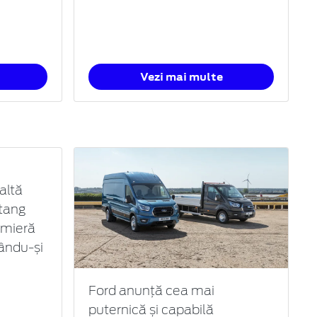
Vezi mai multe
altă
tang
emieră
cându-și
Ford anunță cea mai
puternică și capabilă