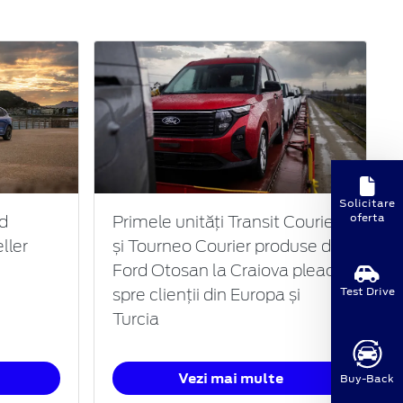
Solicitare
oferta
d
Primele unități Transit Courier
ller
și Tourneo Courier produse de
Ford Otosan la Craiova pleacă
Test Drive
spre clienții din Europa și
Turcia
Vezi mai multe
Buy-Back