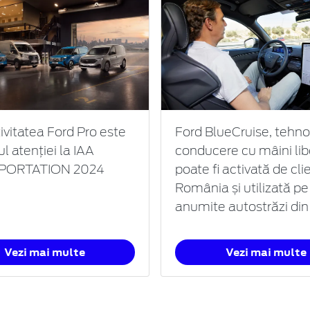
ivitatea Ford Pro este
Ford BlueCruise, tehno
ul atenției la IAA
conducere cu mâini lib
PORTATION 2024
poate fi activată de clie
România și utilizată pe
anumite autostrăzi di
Vezi mai multe
Vezi mai multe