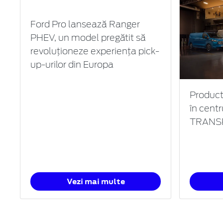
Ford Pro lansează Ranger
PHEV, un model pregătit să
revoluţioneze experienţa pick-
up-urilor din Europa
Product
în centr
TRANS
Vezi mai multe