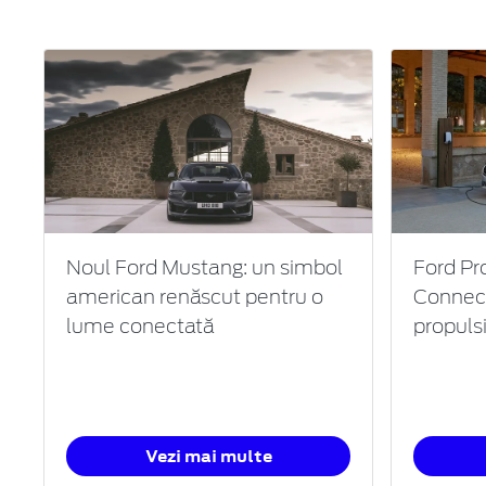
Noul Ford Mustang: un simbol
Ford Pro
american renăscut pentru o
Connect
lume conectată
propuls
Vezi mai multe