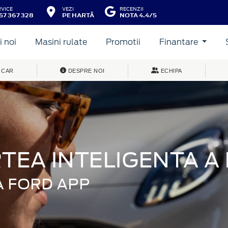
RVICE
VEZI
RECENZII
57 367 328
PE HARTĂ
NOTA 4.4/5
 noi
Masini rulate
Promotii
Finantare
 CAR
DESPRE NOI
ECHIPA
EA INTELIGENTA A M
A FORD APP