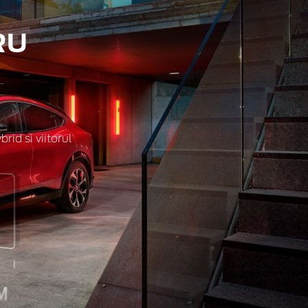
RU
id si viitorul