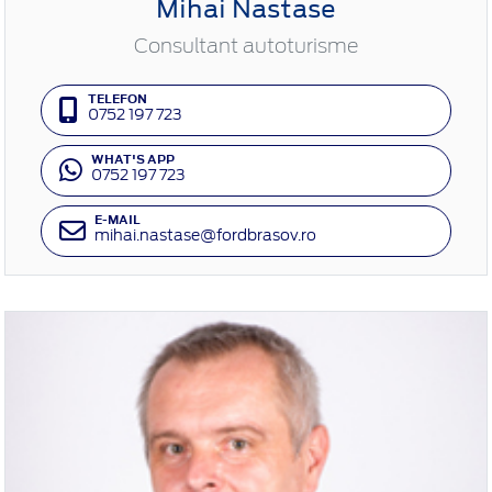
Mihai Nastase
Consultant autoturisme
TELEFON
0752 197 723
WHAT'S APP
0752 197 723
E-MAIL
mihai.nastase@fordbrasov.ro