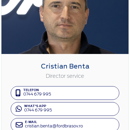
Cristian Benta
Director service
TELEFON
0744 679 995
WHAT'S APP
0744 679 995
E-MAIL
cristian.benta@fordbrasov.ro