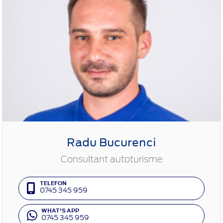
Radu Bucurenci
Consultant autoturisme
TELEFON
0745 345 959
WHAT'S APP
0745 345 959