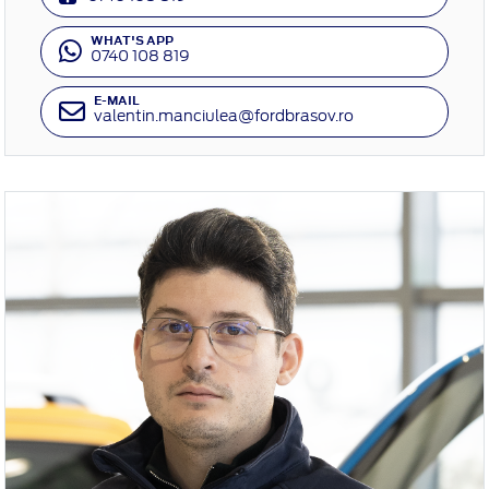
WHAT'S APP
0740 108 819
E-MAIL
valentin.manciulea@fordbrasov.ro