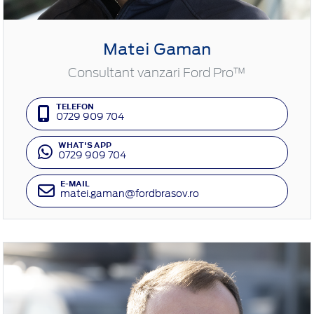
Matei Gaman
Consultant vanzari Ford Pro™
TELEFON
0729 909 704
WHAT'S APP
0729 909 704
E-MAIL
matei.gaman@fordbrasov.ro