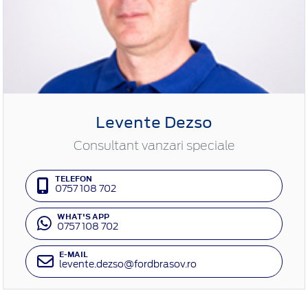
Levente Dezso
Consultant vanzari speciale
TELEFON
0757 108 702
WHAT'S APP
0757 108 702
E-MAIL
levente.dezso@fordbrasov.ro