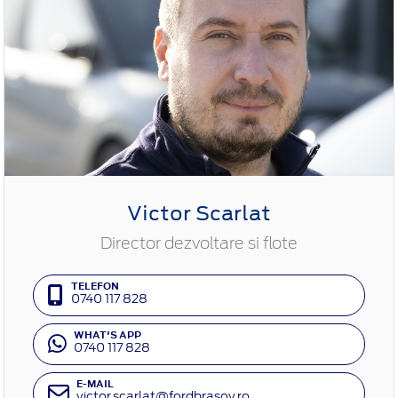
Victor Scarlat
Director dezvoltare si flote
TELEFON
0740 117 828
WHAT'S APP
0740 117 828
E-MAIL
victor.scarlat@fordbrasov.ro