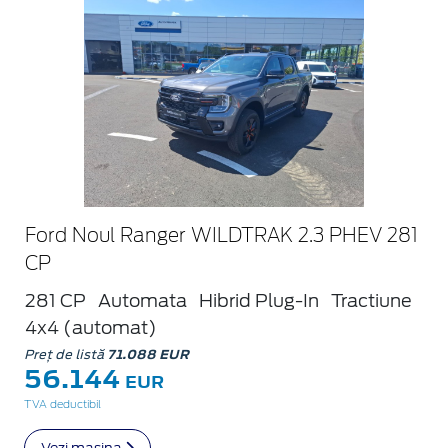
Ford Noul Ranger WILDTRAK 2.3 PHEV 281
CP
281 CP
Automata
Hibrid Plug-In
Tractiune
4x4 (automat)
Preț de listă
71.088 EUR
56.144
EUR
TVA deductibil
Vezi mașina