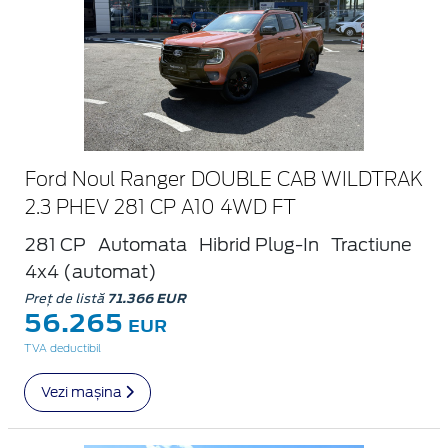
Ford Noul Ranger DOUBLE CAB WILDTRAK
2.3 PHEV 281 CP A10 4WD FT
281 CP
Automata
Hibrid Plug-In
Tractiune
4x4 (automat)
Preț de listă
71.366 EUR
56.265
EUR
TVA deductibil
Vezi mașina