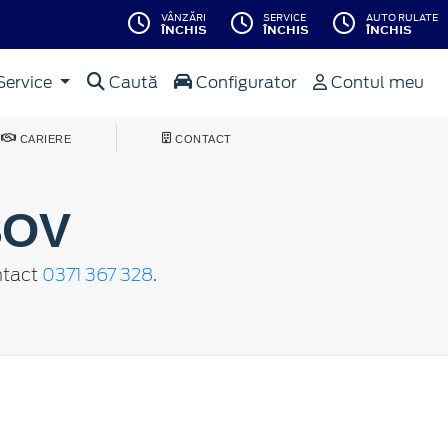
VÂNZĂRI
SERVICE
AUTO RULATE
ÎNCHIS
ÎNCHIS
ÎNCHIS
Service
Caută
Configurator
Contul meu
CARIERE
CONTACT
SOV
ontact
0371 367 328
.