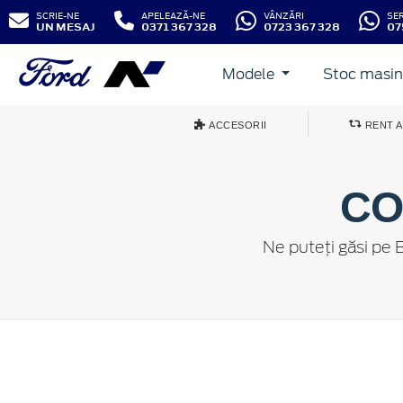
SCRIE-NE
APELEAZĂ-NE
VÂNZĂRI
SE
UN MESAJ
0371 367 328
0723 367 328
07
Modele
Stoc masini
ACCESORII
RENT A
CO
Ne puteți găsi pe 