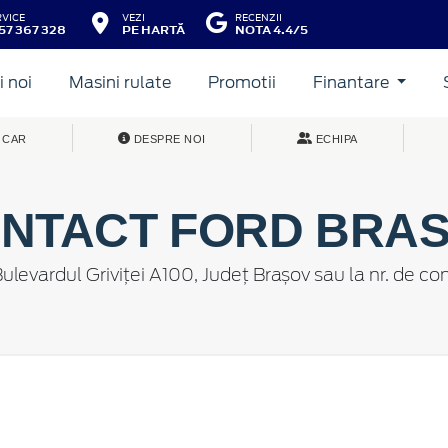
RVICE
VEZI
RECENZII
57 367 328
PE HARTĂ
NOTA 4.4/5
 noi
Masini rulate
Promotii
Finantare
 CAR
DESPRE NOI
ECHIPA
NTACT FORD BRA
Bulevardul Griviței A100, Județ Brașov sau la nr. de c