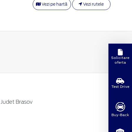
Vezi pe hartă
Vezi rutele
Solicitare
oferta
Test Drive
, Judet Brasov
Buy-Back