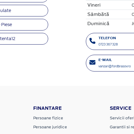
Vineri
0
ulate
Sâmbătă
0
Duminică
î
 Piese
TELEFON
stenta12
0723 367 328
E-MAIL
vanzari@fordbrasov.ro
FINANTARE
SERVICE
Persoane fizice
Servicii ofer
Persoane juridice
Garantii si re