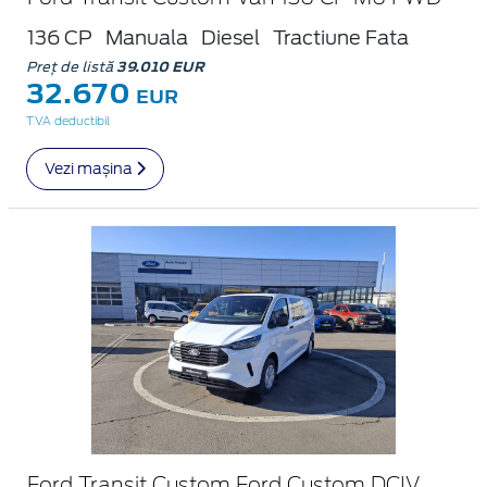
136 CP
Manuala
Diesel
Tractiune Fata
Preț de listă
39.010 EUR
32.670
EUR
TVA deductibil
Vezi mașina
Ford Transit Custom Ford Custom DCIV