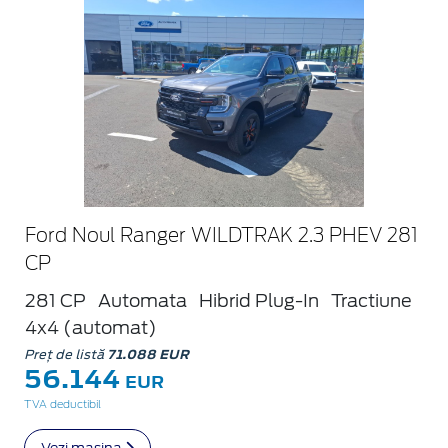
Ford Noul Ranger WILDTRAK 2.3 PHEV 281
CP
281 CP
Automata
Hibrid Plug-In
Tractiune
4x4 (automat)
Preț de listă
71.088 EUR
56.144
EUR
TVA deductibil
Vezi mașina