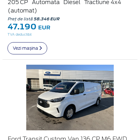
205 CP
Automata
Diesel
Tractiune 4x4
(automat)
Preț de listă
58.346 EUR
47.190
EUR
TVA deductibil
Vezi mașina
Ford Transit Custom Van 136 CP M6 FWD