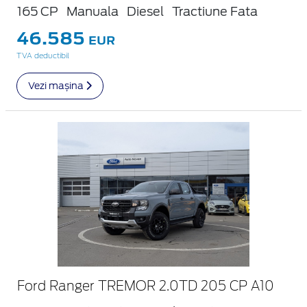
165 CP
Manuala
Diesel
Tractiune Fata
46.585
EUR
TVA deductibil
Vezi mașina
Ford Ranger TREMOR 2.0TD 205 CP A10