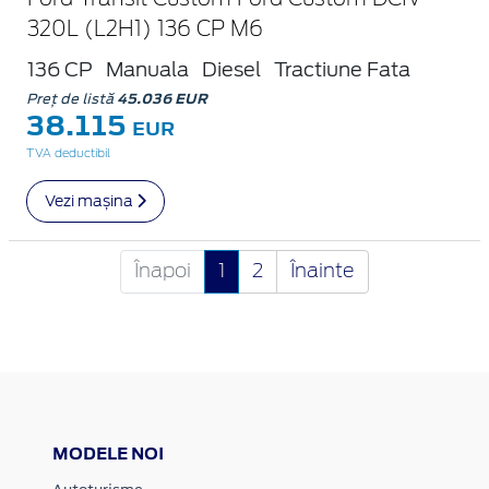
320L (L2H1) 136 CP M6
136 CP
Manuala
Diesel
Tractiune Fata
Preț de listă
45.036 EUR
38.115
EUR
TVA deductibil
Vezi mașina
Înapoi
1
2
Înainte
MODELE NOI