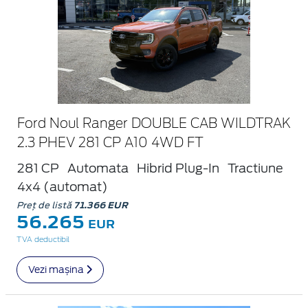
Ford Noul Ranger DOUBLE CAB WILDTRAK
2.3 PHEV 281 CP A10 4WD FT
281 CP
Automata
Hibrid Plug-In
Tractiune
4x4 (automat)
Preț de listă
71.366 EUR
56.265
EUR
TVA deductibil
Vezi mașina