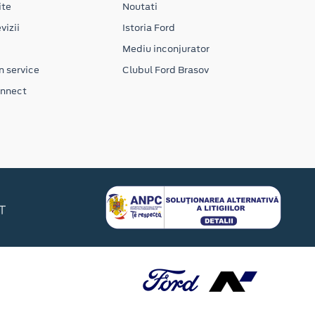
ite
Noutati
vizii
Istoria Ford
Mediu inconjurator
n service
Clubul Ford Brasov
onnect