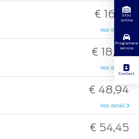
€ 16,73
Stoc
online
Vezi detalii
Programare
€ 18,69
service
Vezi detalii
Contact
€ 48,94
Vezi detalii
€ 54,45
i