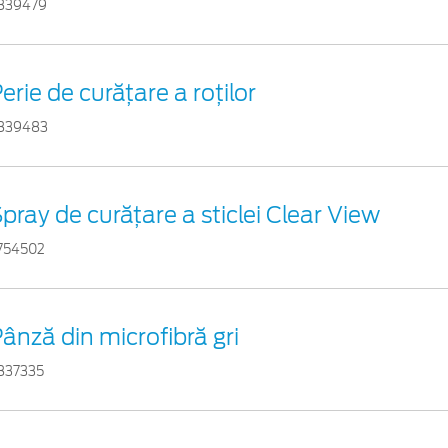
839479
erie de curățare a roților
839483
pray de curățare a sticlei Clear View
754502
ânză din microfibră gri
837335