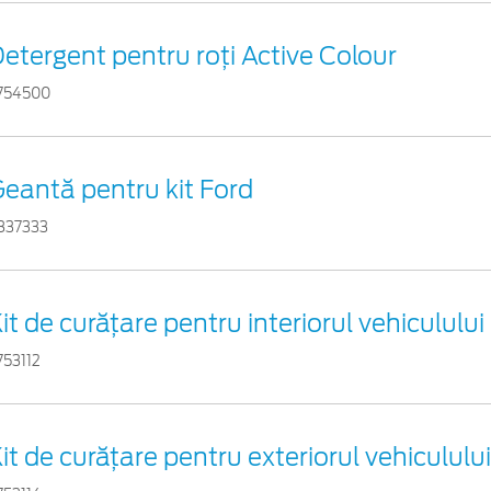
etergent pentru roți Active Colour
754500
eantă pentru kit Ford
837333
it de curățare pentru interiorul vehiculului
753112
it de curățare pentru exteriorul vehicululu