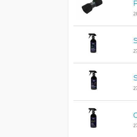
P
2
S
2
S
2
C
2