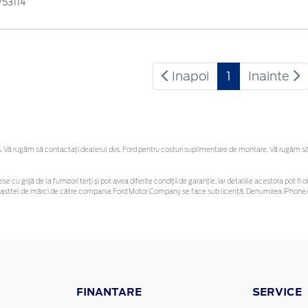
753114
Inapoi
1
Inainte
Vă rugăm să contactaţi dealerul dvs. Ford pentru costuri suplimentare de montare. Vă rugăm să re
se cu grijă de la furnizori terți și pot avea diferite condiții de garanție, iar detaliile acestora pot
unor astfel de mărci de către compania Ford Motor Company se face sub licență. Denumirea iPhone/i
FINANTARE
SERVICE