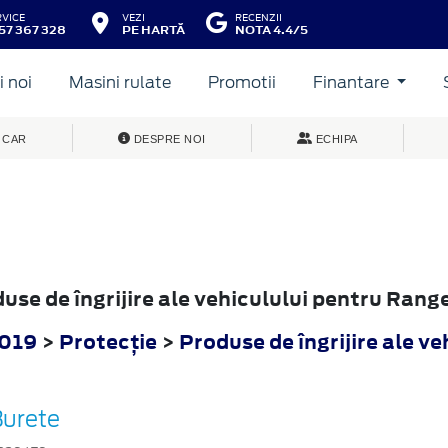
RVICE
VEZI
RECENZII
57 367 328
PE HARTĂ
NOTA 4.4/5
 noi
Masini rulate
Promotii
Finantare
 CAR
DESPRE NOI
ECHIPA
duse de îngrijire ale vehiculului pentru Rang
2019
>
Protecţie
>
Produse de îngrijire ale ve
Burete