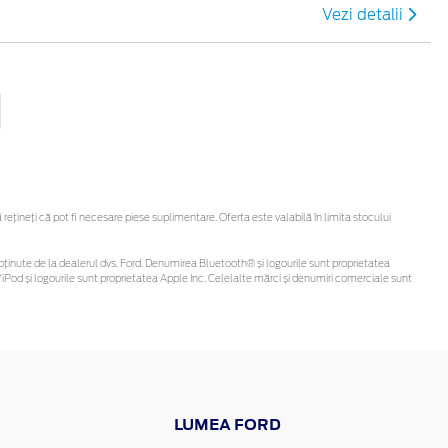
Vezi detalii
țineți că pot fi necesare piese suplimentare. Oferta este valabilă în limita stocului
 fi obținute de la dealerul dvs. Ford. Denumirea Bluetooth® și logourile sunt proprietatea
Pod și logourile sunt proprietatea Apple Inc. Celelalte mărci și denumiri comerciale sunt
LUMEA FORD