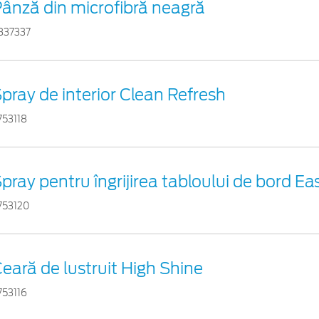
ânză din microfibră neagră
837337
pray de interior Clean Refresh
753118
pray pentru îngrijirea tabloului de bord Ea
753120
eară de lustruit High Shine
753116