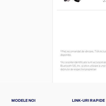
2
*Preţ recomandat de vânzare, TVA inclus. 
disponibil.
*Accesoriile identificate sunt accesorii ale
Bluetooth SIG, Inc. și orice utilizare a 
deținute de respectivii proprietari
MODELE NOI
LINK-URI RAPIDE