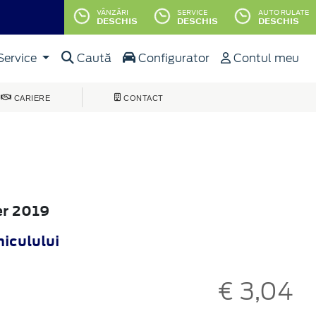
VÂNZĂRI
SERVICE
AUTO RULATE
DESCHIS
DESCHIS
DESCHIS
Service
Caută
Configurator
Contul meu
CARIERE
CONTACT
er 2019
hiculului
€ 3,04