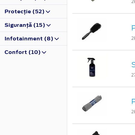
2
Protecţie (52)
Siguranţă (15)
P
Infotainment (8)
2
Confort (10)
S
2
P
2