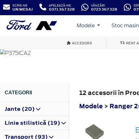
SCRIE-NE
APELEAZĂ-NE
VÂNZĂRI
SE
UN MESAJ
0371 367 328
0723 367 328
07
Modele
Stoc masini
RANGER
ACCESORII
RENT A
2019
12 accesorii în Pro
CATEGORII
Modele
>
Ranger 
Jante (20)
Linie stilistică (19)
Transport (93)