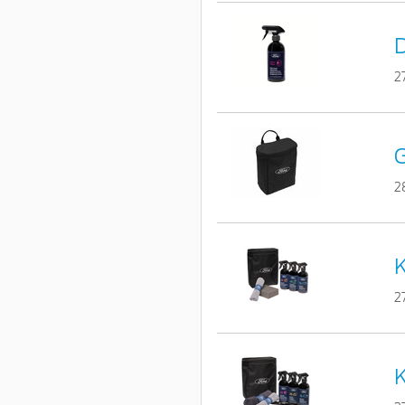
D
2
G
2
K
2
K