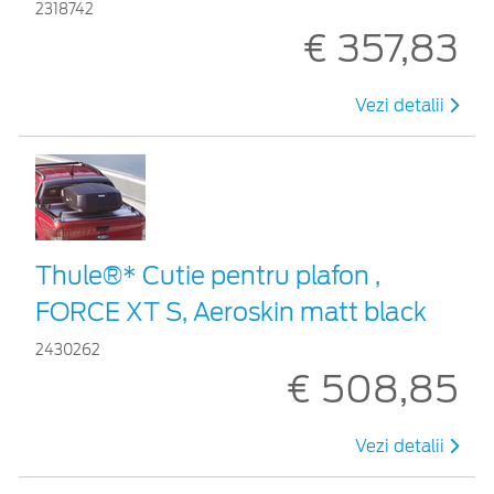
2318742
€ 357,83
Vezi detalii
Thule®* Cutie pentru plafon ,
FORCE XT S, Aeroskin matt black
2430262
€ 508,85
Vezi detalii