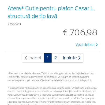
Atera* Cutie pentru plafon Casar L,
structură de tip lavă
2756528
€ 706,98
Vezi detalii
Inapoi
1
2
Inainte
*Preţ recomandat de vânzare, TVA inclus. Vă rugăm să contactaţi dealerul dvs.
Ford pentru costuri suplimentare de montare. Vă rugăm să rețineți că pot fi
necesare piese suplimentare. Oferta este valabilă în limita stocului disponibil.
*Accesoriile identificate sunt accesorii alese cu grijă de la furnizori terți și pot avea
diferite condiții de garanție, iar detaliile acestora pot fi obținute de la dealerul dvs.
Ford. Denumirea Bluetooth® și logourile sunt proprietatea Bluetooth SIG, Inc. și
orice utilizare a unor astfel de mărci de către compania Ford Motor Company se
face sub licență. Denumirea iPhone/iPod și logourile sunt proprietatea Apple Inc.