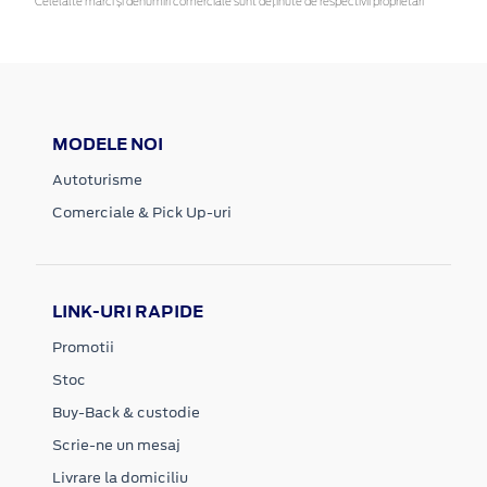
Celelalte mărci și denumiri comerciale sunt deținute de respectivii proprietari
MODELE NOI
Autoturisme
Comerciale & Pick Up-uri
LINK-URI RAPIDE
Promotii
Stoc
Buy-Back & custodie
Scrie-ne un mesaj
Livrare la domiciliu