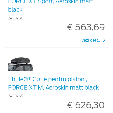
FORCE XT Sport, Aeroskin matt
black
2430260
€ 563,69
Vezi detalii
Thule®* Cutie pentru plafon ,
FORCE XT M, Aeroskin matt black
2430265
€ 626,30