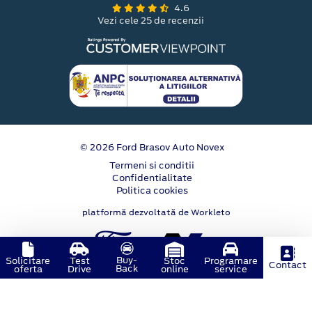
4.6
Vezi cele 25 de recenzii
© 2026 Ford Brasov Auto Novex
Termeni si conditii
Confidentialitate
Politica cookies
platformă dezvoltată de Workleto
Buy-
Solicitare
Test
Stoc
Programare
Contact
Back
oferta
Drive
online
service