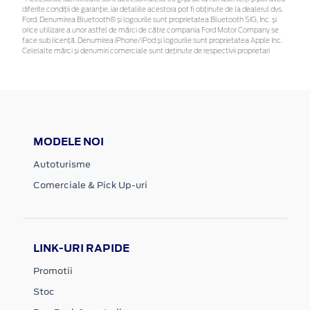
diferite condiții de garanție, iar detaliile acestora pot fi obținute de la dealerul dvs.
Ford. Denumirea Bluetooth® și logourile sunt proprietatea Bluetooth SIG, Inc. și
orice utilizare a unor astfel de mărci de către compania Ford Motor Company se
face sub licență. Denumirea iPhone/iPod și logourile sunt proprietatea Apple Inc.
Celelalte mărci și denumiri comerciale sunt deținute de respectivii proprietari
MODELE NOI
Autoturisme
Comerciale & Pick Up-uri
LINK-URI RAPIDE
Promotii
Stoc