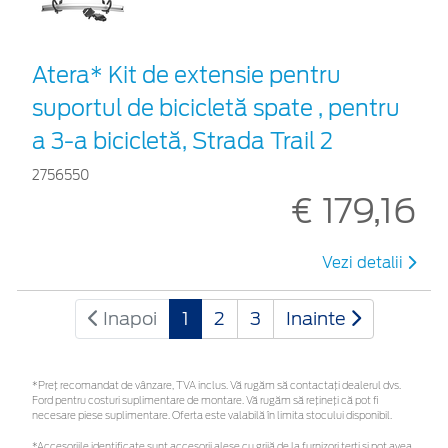
Atera* Kit de extensie pentru
suportul de bicicletă spate , pentru
a 3-a bicicletă, Strada Trail 2
2756550
€ 179,16
Vezi detalii
Inapoi
1
2
3
Inainte
*Preţ recomandat de vânzare, TVA inclus. Vă rugăm să contactaţi dealerul dvs.
Ford pentru costuri suplimentare de montare. Vă rugăm să rețineți că pot fi
necesare piese suplimentare. Oferta este valabilă în limita stocului disponibil.
*Accesoriile identificate sunt accesorii alese cu grijă de la furnizori terți și pot avea