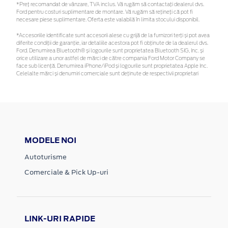
*Preţ recomandat de vânzare, TVA inclus. Vă rugăm să contactaţi dealerul dvs.
Ford pentru costuri suplimentare de montare. Vă rugăm să rețineți că pot fi
necesare piese suplimentare. Oferta este valabilă în limita stocului disponibil.
*Accesoriile identificate sunt accesorii alese cu grijă de la furnizori terți și pot avea
diferite condiții de garanție, iar detaliile acestora pot fi obținute de la dealerul dvs.
Ford. Denumirea Bluetooth® și logourile sunt proprietatea Bluetooth SIG, Inc. și
orice utilizare a unor astfel de mărci de către compania Ford Motor Company se
face sub licență. Denumirea iPhone/iPod și logourile sunt proprietatea Apple Inc.
Celelalte mărci și denumiri comerciale sunt deținute de respectivii proprietari
MODELE NOI
Autoturisme
Comerciale & Pick Up-uri
LINK-URI RAPIDE