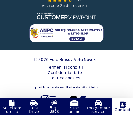
4.6
Vezi cele 25 de recenzii
© 2026 Ford Brasov Auto Novex
Termeni si conditii
Confidentialitate
Politica cookies
platformă dezvoltată de Workleto
Buy-
Solicitare
Test
Stoc
Programare
Contact
Back
oferta
Drive
online
service