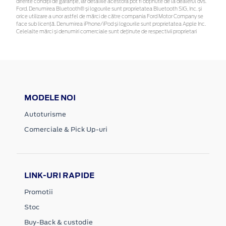
diferite condiții de garanție, iar detaliile acestora pot fi obținute de la dealerul dvs.
Ford. Denumirea Bluetooth® și logourile sunt proprietatea Bluetooth SIG, Inc. și
orice utilizare a unor astfel de mărci de către compania Ford Motor Company se
face sub licență. Denumirea iPhone/iPod și logourile sunt proprietatea Apple Inc.
Celelalte mărci și denumiri comerciale sunt deținute de respectivii proprietari
MODELE NOI
Autoturisme
Comerciale & Pick Up-uri
LINK-URI RAPIDE
Promotii
Stoc
Buy-Back & custodie