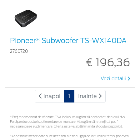
Pioneer* Subwoofer TS-WX140DA
2760720
€ 196,36
Vezi detalii
Inapoi
1
Inainte
*Preţ recomandat de vânzare, TVA inclus. Vă rugăm să contactaţi dealerul dvs.
Ford pentru costuri suplimentare de montare. Vă rugăm să rețineți că pot fi
necesare piese suplimentare. Oferta este valabilă în limita stocului disponibil.
*Accesoriile identificate sunt accesorii alese cu grijă de la furnizori terți și pot avea