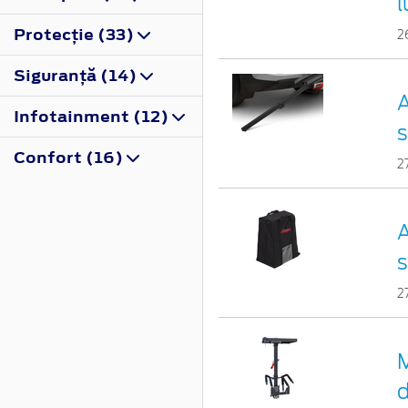
l
Protecţie (33)
2
Siguranţă (14)
A
Infotainment (12)
s
Confort (16)
2
A
s
2
M