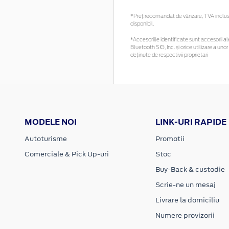
*Preţ recomandat de vânzare, TVA inclus. 
disponibil.
*Accesoriile identificate sunt accesorii ale
Bluetooth SIG, Inc. și orice utilizare a 
deținute de respectivii proprietari
MODELE NOI
LINK-URI RAPIDE
Autoturisme
Promotii
Comerciale & Pick Up-uri
Stoc
Buy-Back & custodie
Scrie-ne un mesaj
Livrare la domiciliu
Numere provizorii