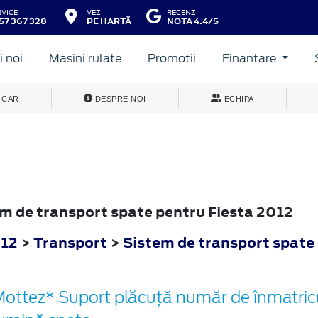
RVICE
VEZI
RECENZII
57 367 328
PE HARTĂ
NOTA 4.4/5
 noi
Masini rulate
Promotii
Finantare
 CAR
DESPRE NOI
ECHIPA
tem de transport spate pentru Fiesta 2012
012
>
Transport
>
Sistem de transport spate
ottez* Suport plăcuță număr de înmatricu