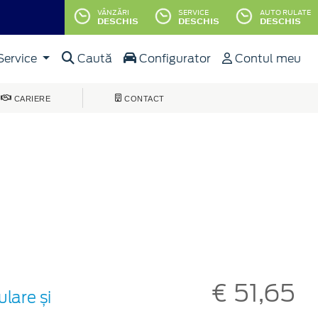
VÂNZĂRI
SERVICE
AUTO RULATE
DESCHIS
DESCHIS
DESCHIS
Service
Caută
Configurator
Contul meu
CARIERE
CONTACT
€ 51,65
lare și