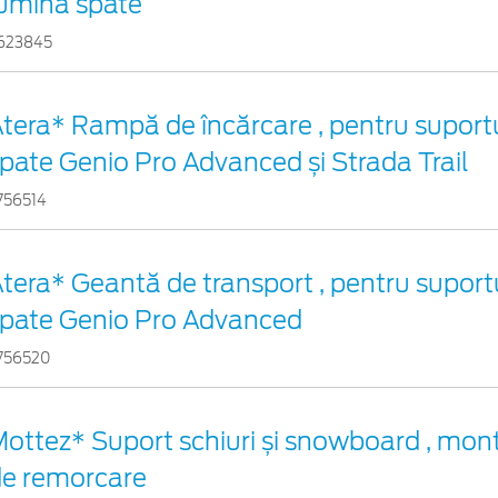
umină spate
623845
tera* Rampă de încărcare , pentru suportu
pate Genio Pro Advanced și Strada Trail
756514
tera* Geantă de transport , pentru suportu
pate Genio Pro Advanced
756520
ottez* Suport schiuri și snowboard , mont
de remorcare