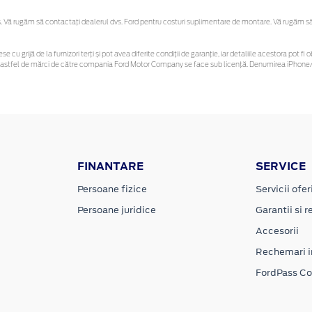
Vă rugăm să contactaţi dealerul dvs. Ford pentru costuri suplimentare de montare. Vă rugăm să re
se cu grijă de la furnizori terți și pot avea diferite condiții de garanție, iar detaliile acestora pot
unor astfel de mărci de către compania Ford Motor Company se face sub licență. Denumirea iPhone/i
FINANTARE
SERVICE
Persoane fizice
Servicii ofer
Persoane juridice
Garantii si re
Accesorii
Rechemari i
FordPass C