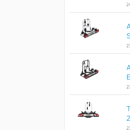
2
A
S
2
A
E
2
T
2
2