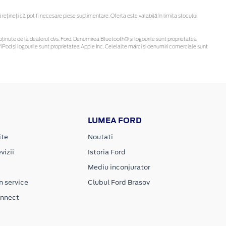
țineți că pot fi necesare piese suplimentare. Oferta este valabilă în limita stocului
 fi obținute de la dealerul dvs. Ford. Denumirea Bluetooth® și logourile sunt proprietatea
Pod și logourile sunt proprietatea Apple Inc. Celelalte mărci și denumiri comerciale sunt
LUMEA FORD
ite
Noutati
vizii
Istoria Ford
Mediu inconjurator
n service
Clubul Ford Brasov
onnect