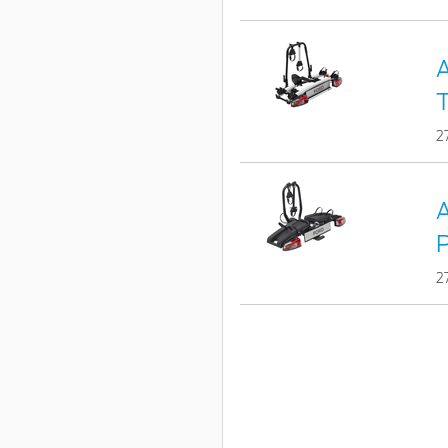
A
T
2
A
P
2