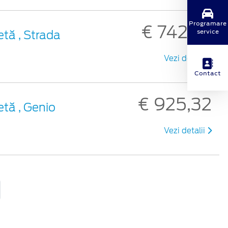
Programare
€ 742,37
service
etă , Strada
Vezi detalii
Contact
€ 925,32
etă , Genio
Vezi detalii