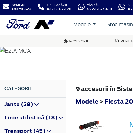
SCRIE-NE
APELEAZĂ-NE
VÂNZĂRI
SE
UN MESAJ
0371 367 328
0723 367 328
07
Modele
Stoc masini
FIESTA
ACCESORII
RENT A
2012
9 accesorii în Sis
CATEGORII
Modele
>
Fiesta 2
Jante (28)
Linie stilistică (18)
M
Transport (45)