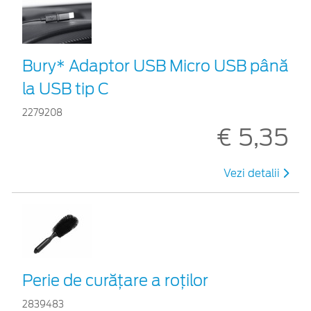
Bury* Adaptor USB Micro USB până
la USB tip C
2279208
€ 5,35
Vezi detalii
Perie de curățare a roților
2839483