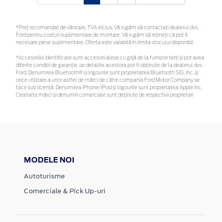
*Preţ recomandat de vânzare, TVA inclus. Vă rugăm să contactaţi dealerul dvs.
Ford pentru costuri suplimentare de montare. Vă rugăm să rețineți că pot fi
necesare piese suplimentare. Oferta este valabilă în limita stocului disponibil.
*Accesoriile identificate sunt accesorii alese cu grijă de la furnizori terți și pot avea
diferite condiții de garanție, iar detaliile acestora pot fi obținute de la dealerul dvs.
Ford. Denumirea Bluetooth® și logourile sunt proprietatea Bluetooth SIG, Inc. și
orice utilizare a unor astfel de mărci de către compania Ford Motor Company se
face sub licență. Denumirea iPhone/iPod și logourile sunt proprietatea Apple Inc.
Celelalte mărci și denumiri comerciale sunt deținute de respectivii proprietari
MODELE NOI
Autoturisme
Comerciale & Pick Up-uri