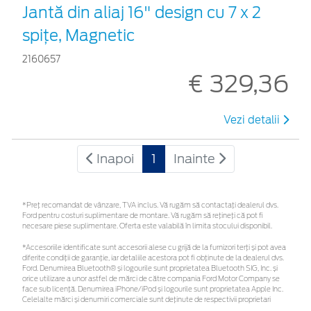
Jantă din aliaj 16" design cu 7 x 2
spițe, Magnetic
2160657
€ 329,36
Vezi detalii
Inapoi
1
Inainte
*Preţ recomandat de vânzare, TVA inclus. Vă rugăm să contactaţi dealerul dvs.
Ford pentru costuri suplimentare de montare. Vă rugăm să rețineți că pot fi
necesare piese suplimentare. Oferta este valabilă în limita stocului disponibil.
*Accesoriile identificate sunt accesorii alese cu grijă de la furnizori terți și pot avea
diferite condiții de garanție, iar detaliile acestora pot fi obținute de la dealerul dvs.
Ford. Denumirea Bluetooth® și logourile sunt proprietatea Bluetooth SIG, Inc. și
orice utilizare a unor astfel de mărci de către compania Ford Motor Company se
face sub licență. Denumirea iPhone/iPod și logourile sunt proprietatea Apple Inc.
Celelalte mărci și denumiri comerciale sunt deținute de respectivii proprietari