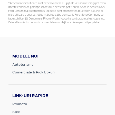
*Accesoriile identificate sunt accesorii alese cu grijă de la furnizori terți și pot avea
diferite condiții de garanție, iar detaliile acestora pot fi obținute de la dealerul dvs.
Ford. Denumirea Bluetooth® și logourile sunt proprietatea Bluetooth SIG, Inc. și
orice utilizare a unor astfel de mărci de către compania Ford Motor Company se
face sub licență. Denumirea iPhone/iPod și logourile sunt proprietatea Apple Inc.
Celelalte mărci și denumiri comerciale sunt deținute de respectivii proprietari
MODELE NOI
Autoturisme
Comerciale & Pick Up-uri
LINK-URI RAPIDE
Promotii
Stoc