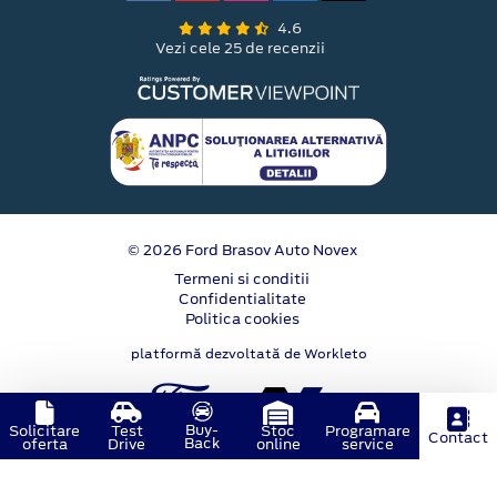
4.6
Vezi cele 25 de recenzii
© 2026 Ford Brasov Auto Novex
Termeni si conditii
Confidentialitate
Politica cookies
platformă dezvoltată de Workleto
Buy-
Solicitare
Test
Stoc
Programare
Contact
Back
oferta
Drive
online
service