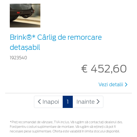
Brink®* Cârlig de remorcare
detașabil
1923540
€ 452,60
Vezi detalii
Inapoi
1
Inainte
*Preţ recomandat de vânzare, TVA inclus. Vă rugăm să contactaţi dealerul dvs.
Ford pentru costuri suplimentare de montare. Vă rugăm să rețineți că pot fi
necesare piese suplimentare. Oferta este valabilă în limita stocului disponibil.