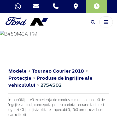
TOURNEO
COURIER
2018
Modele
Tourneo Courier 2018
>
>
Protecţie
Produse de îngrijire ale
>
vehiculului
2754502
>
Îmbunătățiți-vă experiența de condus cu soluția noastră de
îngrijire vehicul, concepută pentru parbrize, ecrane tactile și
oglinzi. Obțineți vizibilitate impecabilă, fără urme, reziduuri
sau reflexii.