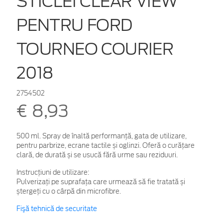
STICLEI CLEAR VIEW
PENTRU FORD
TOURNEO COURIER
2018
2754502
€ 8,93
500 ml. Spray de înaltă performanță, gata de utilizare,
pentru parbrize, ecrane tactile și oglinzi. Oferă o curățare
clară, de durată și se usucă fără urme sau reziduuri.
Instrucțiuni de utilizare:
Pulverizați pe suprafața care urmează să fie tratată și
ștergeți cu o cârpă din microfibre.
Fişă tehnică de securitate