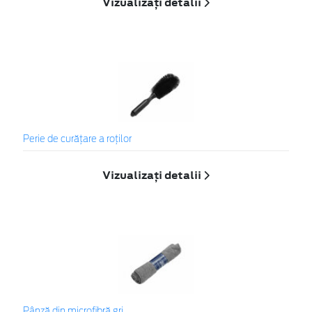
Vizualizați detalii
Perie de curățare a roților
Vizualizați detalii
Pânză din microfibră gri