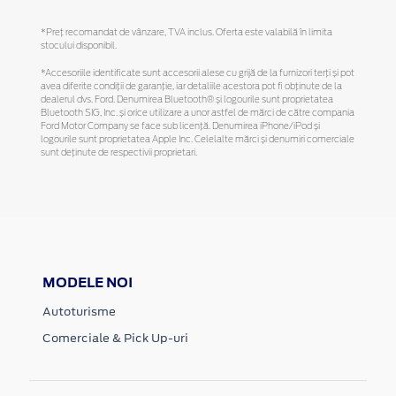
*Preţ recomandat de vânzare, TVA inclus. Oferta este valabilă în limita
stocului disponibil.
*Accesoriile identificate sunt accesorii alese cu grijă de la furnizori terți și pot
avea diferite condiții de garanție, iar detaliile acestora pot fi obținute de la
dealerul dvs. Ford. Denumirea Bluetooth® și logourile sunt proprietatea
Bluetooth SIG, Inc. și orice utilizare a unor astfel de mărci de către compania
Ford Motor Company se face sub licență. Denumirea iPhone/iPod și
logourile sunt proprietatea Apple Inc. Celelalte mărci și denumiri comerciale
sunt deținute de respectivii proprietari.
MODELE NOI
Autoturisme
Comerciale & Pick Up-uri