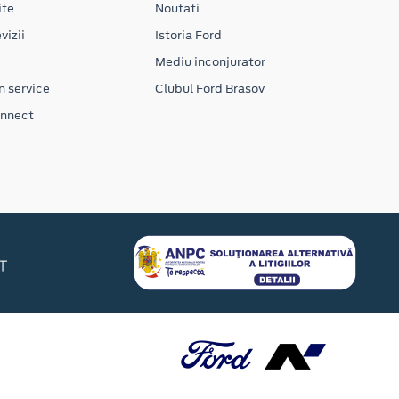
ite
Noutati
vizii
Istoria Ford
Mediu inconjurator
n service
Clubul Ford Brasov
onnect