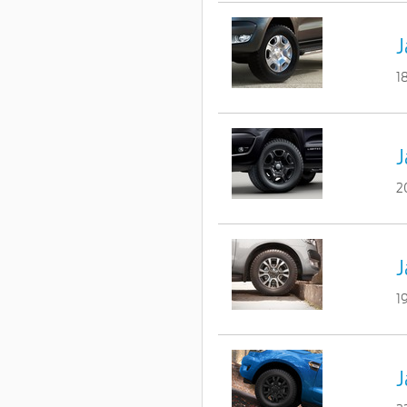
J
1
J
2
J
1
J