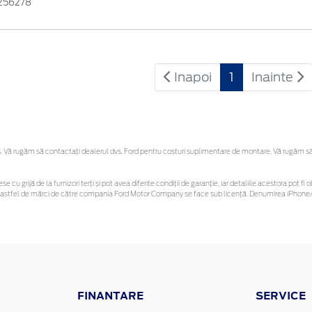
256278
Inapoi
1
Inainte
Vă rugăm să contactaţi dealerul dvs. Ford pentru costuri suplimentare de montare. Vă rugăm să re
se cu grijă de la furnizori terți și pot avea diferite condiții de garanție, iar detaliile acestora pot
unor astfel de mărci de către compania Ford Motor Company se face sub licență. Denumirea iPhone/i
FINANTARE
SERVICE