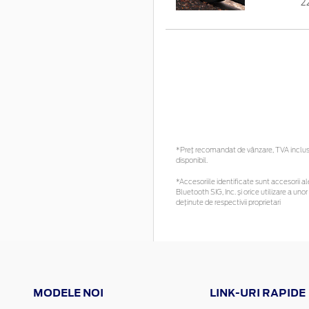
2
*Preţ recomandat de vânzare, TVA inclus. 
disponibil.
*Accesoriile identificate sunt accesorii ale
Bluetooth SIG, Inc. și orice utilizare a 
deținute de respectivii proprietari
MODELE NOI
LINK-URI RAPIDE