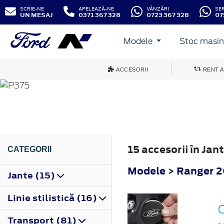
SCRIE-NE
APELEAZĂ-NE
VÂNZĂRI
SE
UN MESAJ
0371 367 328
0723 367 328
07
Modele
Stoc masini
RANGER
ACCESORII
RENT A
2012
15 accesorii în Ja
CATEGORII
Modele
>
Ranger 
Jante (15)
Linie stilistică (16)
C
Transport (81)