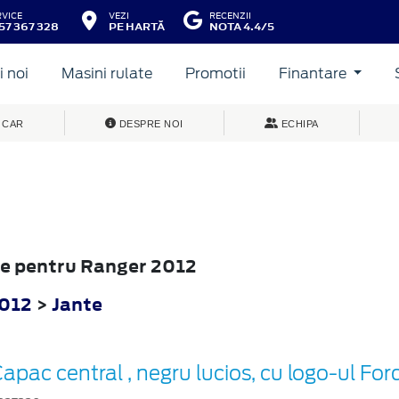
RVICE
VEZI
RECENZII
57 367 328
PE HARTĂ
NOTA 4.4/5
 noi
Masini rulate
Promotii
Finantare
 CAR
DESPRE NOI
ECHIPA
nte pentru Ranger 2012
2012
>
Jante
apac central , negru lucios, cu logo-ul For