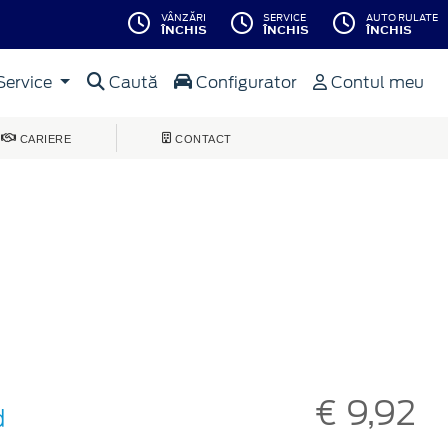
VÂNZĂRI
SERVICE
AUTO RULATE
ÎNCHIS
ÎNCHIS
ÎNCHIS
Service
Caută
Configurator
Contul meu
CARIERE
CONTACT
€ 9,92
d