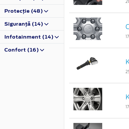
2
Protecţie (48)
Siguranţă (14)
C
Infotainment (14)
1
Confort (16)
K
2
K
1