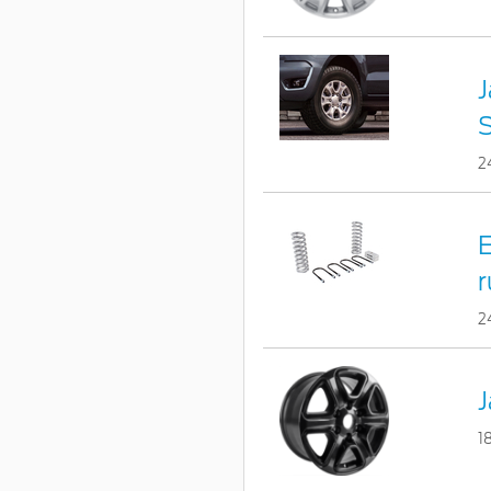
J
S
2
E
r
2
J
1