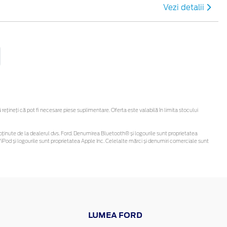
Vezi detalii
țineți că pot fi necesare piese suplimentare. Oferta este valabilă în limita stocului
 fi obținute de la dealerul dvs. Ford. Denumirea Bluetooth® și logourile sunt proprietatea
Pod și logourile sunt proprietatea Apple Inc. Celelalte mărci și denumiri comerciale sunt
LUMEA FORD