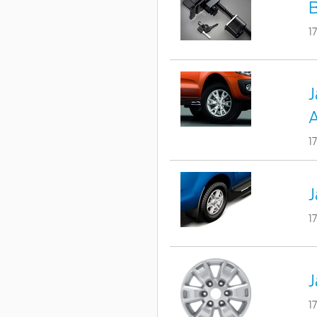
B
1
J
A
1
J
1
J
1