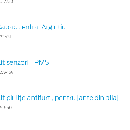
037230
apac central Argintiu
732431
it senzori TPMS
559459
it piuliţe antifurt , pentru jante din aliaj
751660