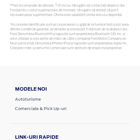
*Preţ recomandat de vânzare, TVA inclus. Vă rugăm să contactaţi dealerul dvs.
Ford pentru costuri suplimentare de montare. Vă rugăm să rețineți că pot fi
necesare piese suplimentare. Oferta este valabilă în limita stocului disponibil.
*Accesoriile identificate sunt accesorii alese cu grijă de la furnizori terți și pot avea
diferite condiții de garanție, iar detaliile acestora pot fi obținute de la dealerul dvs.
Ford. Denumirea Bluetooth® și logourile sunt proprietatea Bluetooth SIG, Inc. și
orice utilizare a unor astfel de mărci de către compania Ford Motor Company se
face sub licență. Denumirea iPhone/iPod și logourile sunt proprietatea Apple Inc.
Celelalte mărci și denumiri comerciale sunt deținute de respectivii proprietari
MODELE NOI
Autoturisme
Comerciale & Pick Up-uri
LINK-URI RAPIDE