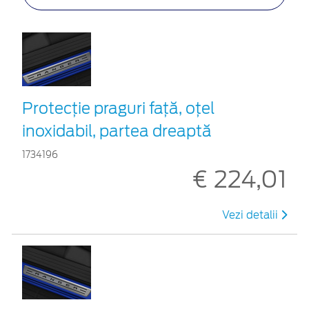
Protecţie praguri faţă, oţel
inoxidabil, partea dreaptă
1734196
€ 224,01
Vezi detalii