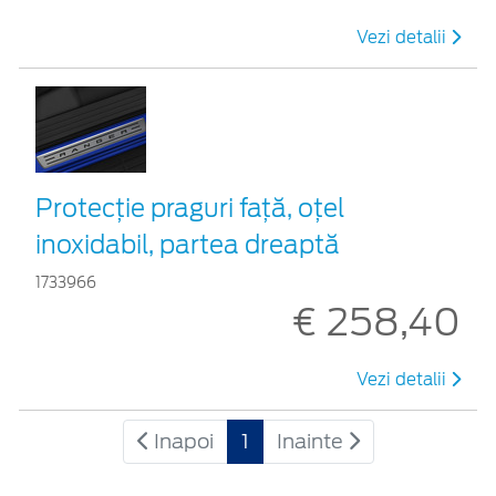
Vezi detalii
Protecţie praguri faţă, oţel
inoxidabil, partea dreaptă
1733966
€ 258,40
Vezi detalii
Inapoi
1
Inainte