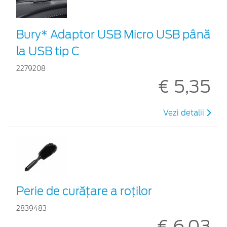
Bury* Adaptor USB Micro USB până
la USB tip C
2279208
€ 5,35
Vezi detalii
Perie de curățare a roților
2839483
€ 6,03