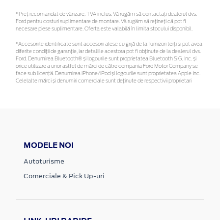
*Preţ recomandat de vânzare, TVA inclus. Vă rugăm să contactaţi dealerul dvs.
Ford pentru costuri suplimentare de montare. Vă rugăm să rețineți că pot fi
necesare piese suplimentare. Oferta este valabilă în limita stocului disponibil.
*Accesoriile identificate sunt accesorii alese cu grijă de la furnizori terți și pot avea
diferite condiții de garanție, iar detaliile acestora pot fi obținute de la dealerul dvs.
Ford. Denumirea Bluetooth® și logourile sunt proprietatea Bluetooth SIG, Inc. și
orice utilizare a unor astfel de mărci de către compania Ford Motor Company se
face sub licență. Denumirea iPhone/iPod și logourile sunt proprietatea Apple Inc.
Celelalte mărci și denumiri comerciale sunt deținute de respectivii proprietari
MODELE NOI
Autoturisme
Comerciale & Pick Up-uri