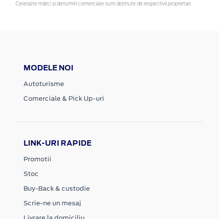
Celelalte mărci și denumiri comerciale sunt deținute de respectivii proprietari
MODELE NOI
Autoturisme
Comerciale & Pick Up-uri
LINK-URI RAPIDE
Promotii
Stoc
Buy-Back & custodie
Scrie-ne un mesaj
Livrare la domiciliu