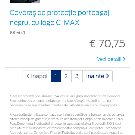
Covoraş de protecţie portbagaj
negru, cu logo C-MAX
1905071
€ 70,75
Vezi detalii
Inapoi
1
2
3
Inainte
*Preţ recomandat de vânzare, TVA inclus. Vă rugăm să contactaţi dealerul dvs.
Ford pentru costuri suplimentare de montare. Vă rugăm să rețineți că pot fi
necesare piese suplimentare. Oferta este valabilă în limita stocului disponibil.
*Accesoriile identificate sunt accesorii alese cu grijă de la furnizori terți și pot avea
diferite condiții de garanție, iar detaliile acestora pot fi obținute de la dealerul dvs.
Ford. Denumirea Bluetooth® și logourile sunt proprietatea Bluetooth SIG, Inc. și
orice utilizare a unor astfel de mărci de către compania Ford Motor Company se
face sub licență. Denumirea iPhone/iPod și logourile sunt proprietatea Apple Inc.