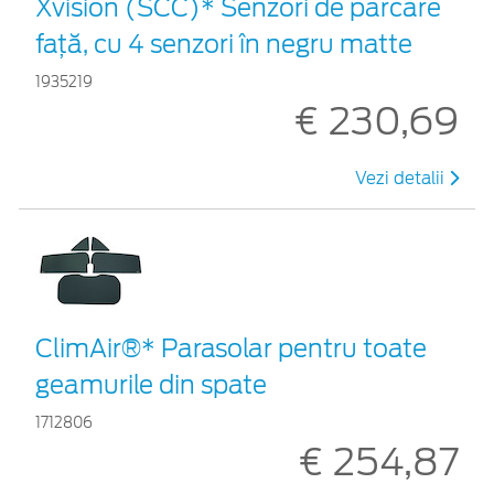
Xvision (SCC)* Senzori de parcare
faţă, cu 4 senzori în negru matte
1935219
€ 230,69
Vezi detalii
ClimAir®* Parasolar pentru toate
geamurile din spate
1712806
€ 254,87