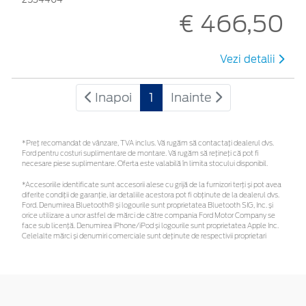
€ 466,50
Vezi detalii
Inapoi
1
Inainte
*Preţ recomandat de vânzare, TVA inclus. Vă rugăm să contactaţi dealerul dvs.
Ford pentru costuri suplimentare de montare. Vă rugăm să rețineți că pot fi
necesare piese suplimentare. Oferta este valabilă în limita stocului disponibil.
*Accesoriile identificate sunt accesorii alese cu grijă de la furnizori terți și pot avea
diferite condiții de garanție, iar detaliile acestora pot fi obținute de la dealerul dvs.
Ford. Denumirea Bluetooth® și logourile sunt proprietatea Bluetooth SIG, Inc. și
orice utilizare a unor astfel de mărci de către compania Ford Motor Company se
face sub licență. Denumirea iPhone/iPod și logourile sunt proprietatea Apple Inc.
Celelalte mărci și denumiri comerciale sunt deținute de respectivii proprietari