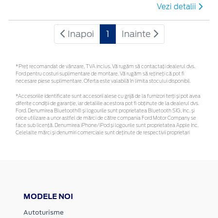
Vezi detalii
Inapoi
1
Inainte
*Preţ recomandat de vânzare, TVA inclus. Vă rugăm să contactaţi dealerul dvs.
Ford pentru costuri suplimentare de montare. Vă rugăm să rețineți că pot fi
necesare piese suplimentare. Oferta este valabilă în limita stocului disponibil.
*Accesoriile identificate sunt accesorii alese cu grijă de la furnizori terți și pot avea
diferite condiții de garanție, iar detaliile acestora pot fi obținute de la dealerul dvs.
Ford. Denumirea Bluetooth® și logourile sunt proprietatea Bluetooth SIG, Inc. și
orice utilizare a unor astfel de mărci de către compania Ford Motor Company se
face sub licență. Denumirea iPhone/iPod și logourile sunt proprietatea Apple Inc.
Celelalte mărci și denumiri comerciale sunt deținute de respectivii proprietari
MODELE NOI
Autoturisme