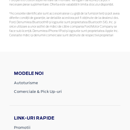
Ford pentru costuri suplimentare de montare. Vă rugăm să rețineți că pot fi
necesare piese suplimentare. Oferta este valabilă în limita stocului disponibil.
*Accesoriile identificate sunt accesorii alese cu grijă de la furnizori terți și pot avea
diferite condiții de garanție, iar detaliile acestora pot fi obținute de la dealerul dvs.
Ford. Denumirea Bluetooth® și logourile sunt proprietatea Bluetooth SIG, Inc. și
orice utilizare a unor astfel de mărci de către compania Ford Motor Company se
face sub licență. Denumirea iPhone/iPod și logourile sunt proprietatea Apple Inc.
Celelalte mărci și denumiri comerciale sunt deținute de respectivii proprietari
MODELE NOI
Autoturisme
Comerciale & Pick Up-uri
LINK-URI RAPIDE
Promotii