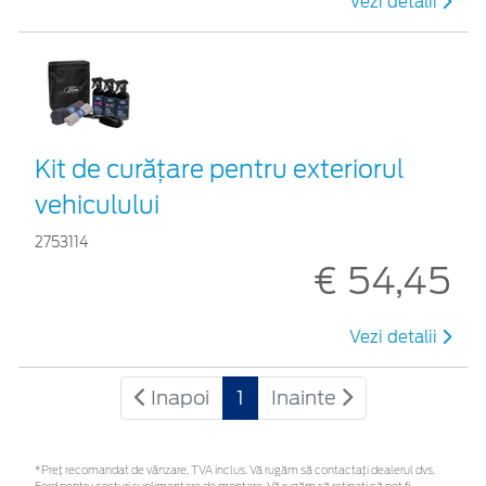
Vezi detalii
Kit de curățare pentru exteriorul
vehiculului
2753114
€ 54,45
Vezi detalii
Inapoi
1
Inainte
*Preţ recomandat de vânzare, TVA inclus. Vă rugăm să contactaţi dealerul dvs.