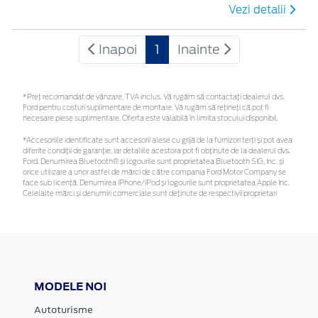
Vezi detalii
Inapoi
1
Inainte
*Preţ recomandat de vânzare, TVA inclus. Vă rugăm să contactaţi dealerul dvs.
Ford pentru costuri suplimentare de montare. Vă rugăm să rețineți că pot fi
necesare piese suplimentare. Oferta este valabilă în limita stocului disponibil.
*Accesoriile identificate sunt accesorii alese cu grijă de la furnizori terți și pot avea
diferite condiții de garanție, iar detaliile acestora pot fi obținute de la dealerul dvs.
Ford. Denumirea Bluetooth® și logourile sunt proprietatea Bluetooth SIG, Inc. și
orice utilizare a unor astfel de mărci de către compania Ford Motor Company se
face sub licență. Denumirea iPhone/iPod și logourile sunt proprietatea Apple Inc.
Celelalte mărci și denumiri comerciale sunt deținute de respectivii proprietari
MODELE NOI
Autoturisme