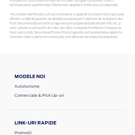
Ford pentru costuri suplimentare de montare. Vă rugăm să rețineți că pot fi
necesare piese suplimentare. Oferta este valabilă în limita stocului disponibil.
*Accesoriile identificate sunt accesorii alese cu grijă de la furnizori terți și pot avea
diferite condiții de garanție, iar detaliile acestora pot fi obținute de la dealerul dvs.
Ford. Denumirea Bluetooth® și logourile sunt proprietatea Bluetooth SIG, Inc. și
orice utilizare a unor astfel de mărci de către compania Ford Motor Company se
face sub licență. Denumirea iPhone/iPod și logourile sunt proprietatea Apple Inc.
Celelalte mărci și denumiri comerciale sunt deținute de respectivii proprietari
MODELE NOI
Autoturisme
Comerciale & Pick Up-uri
LINK-URI RAPIDE
Promotii