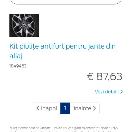
Kit piuliţe antifurt pentru jante din
aliaj
1849463
€ 87,63
Vezi detalii
Inapoi
1
Inainte
*Preţ recomandat de vânzare, TVA inclus. Vă rugăm să contactaţi dealerul dvs.