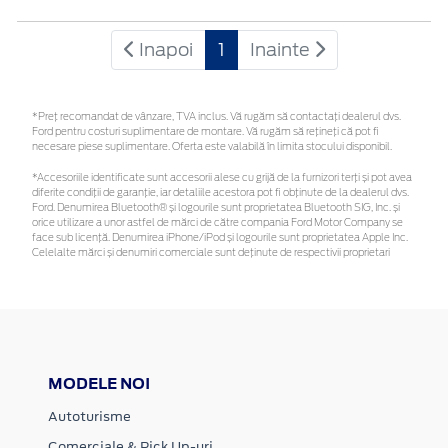
Inapoi
1
Inainte
*Preţ recomandat de vânzare, TVA inclus. Vă rugăm să contactaţi dealerul dvs.
Ford pentru costuri suplimentare de montare. Vă rugăm să rețineți că pot fi
necesare piese suplimentare. Oferta este valabilă în limita stocului disponibil.
*Accesoriile identificate sunt accesorii alese cu grijă de la furnizori terți și pot avea
diferite condiții de garanție, iar detaliile acestora pot fi obținute de la dealerul dvs.
Ford. Denumirea Bluetooth® și logourile sunt proprietatea Bluetooth SIG, Inc. și
orice utilizare a unor astfel de mărci de către compania Ford Motor Company se
face sub licență. Denumirea iPhone/iPod și logourile sunt proprietatea Apple Inc.
Celelalte mărci și denumiri comerciale sunt deținute de respectivii proprietari
MODELE NOI
Autoturisme
Comerciale & Pick Up-uri