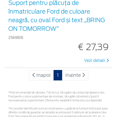
Suport pentru plăcuța de
înmatriculare Ford de culoare
neagră, cu oval Ford și text „BRING
ON TOMORROW”
2569816
€ 27,39
Vezi detalii
Inapoi
1
Inainte
*Preţ recomandat de vânzare, TVA inclus. Vă rugăm să contactaţi dealerul dvs.
Ford pentru costuri suplimentare de montare. Vă rugăm să rețineți că pot fi
necesare piese suplimentare. Oferta este valabilă în limita stocului disponibil.
*Accesoriile identificate sunt accesorii alese cu grijă de la furnizori terți și pot avea
diferite condiții de garanție, iar detaliile acestora pot fi obținute de la dealerul dvs.
Ford. Denumirea Bluetooth® și logourile sunt proprietatea Bluetooth SIG, Inc. și