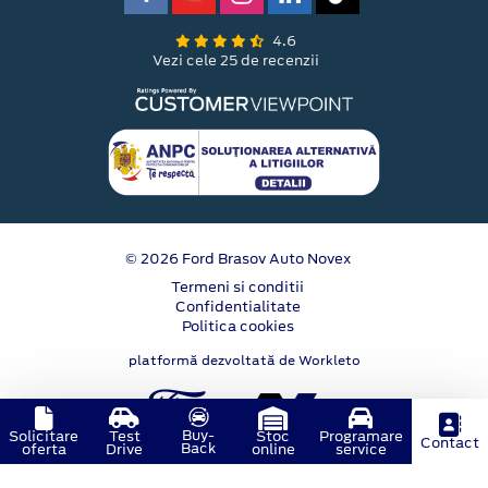
4.6
Vezi cele 25 de recenzii
© 2026 Ford Brasov Auto Novex
Termeni si conditii
Confidentialitate
Politica cookies
platformă dezvoltată de Workleto
Buy-
Solicitare
Test
Stoc
Programare
Contact
Back
oferta
Drive
online
service