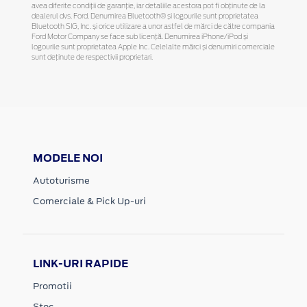
avea diferite condiții de garanție, iar detaliile acestora pot fi obținute de la
dealerul dvs. Ford. Denumirea Bluetooth® și logourile sunt proprietatea
Bluetooth SIG, Inc. și orice utilizare a unor astfel de mărci de către compania
Ford Motor Company se face sub licență. Denumirea iPhone/iPod și
logourile sunt proprietatea Apple Inc. Celelalte mărci și denumiri comerciale
sunt deținute de respectivii proprietari.
MODELE NOI
Autoturisme
Comerciale & Pick Up-uri
LINK-URI RAPIDE
Promotii
Stoc