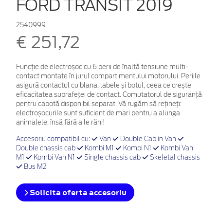
FORD TRANSIT 2019
2540999
€ 251,72
Funcție de electroșoc cu 6 perii de înaltă tensiune multi-
contact montate în jurul compartimentului motorului. Periile
asigură contactul cu blana, labele și botul, ceea ce crește
eficacitatea suprafeței de contact. Comutatorul de siguranță
pentru capotă disponibil separat. Vă rugăm să rețineți:
electroșocurile sunt suficient de mari pentru a alunga
animalele, însă fără a le răni!
Accesoriu compatibil cu:
Van
Double Cab in Van
Double chassis cab
Kombi M1
Kombi N1
Kombi Van
M1
Kombi Van N1
Single chassis cab
Skeletal chassis
Bus M2
Solicita oferta accesoriu