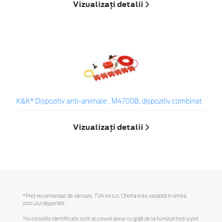
Vizualizați detalii
K&K* Dispozitiv anti-animale , M4700B, dispozitiv combinat
Vizualizați detalii
*Preţ recomandat de vânzare, TVA inclus. Oferta este valabilă în limita
stocului disponibil.
*Accesoriile identificate sunt accesorii alese cu grijă de la furnizori terți și pot