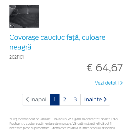
Covoraşe cauciuc faţă, culoare
neagră
2021101
€ 64,67
Vezi detalii
Inapoi
1
2
3
Inainte
*Preţ recomandat de vânzare, TVA inclus. Vă rugăm să contactaţi dealerul dvs.
Ford pentru costuri suplimentare de montare. Vă rugăm să rețineți că pot fi
necesare piese suplimentare. Oferta este valabilă în limita stocului disponibil.