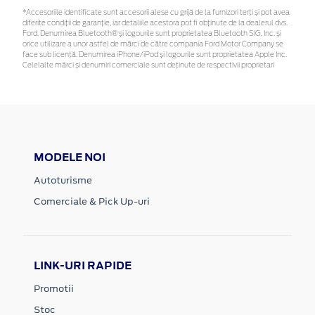
*Accesoriile identificate sunt accesorii alese cu grijă de la furnizori terți și pot avea
diferite condiții de garanție, iar detaliile acestora pot fi obținute de la dealerul dvs.
Ford. Denumirea Bluetooth® și logourile sunt proprietatea Bluetooth SIG, Inc. și
orice utilizare a unor astfel de mărci de către compania Ford Motor Company se
face sub licență. Denumirea iPhone/iPod și logourile sunt proprietatea Apple Inc.
Celelalte mărci și denumiri comerciale sunt deținute de respectivii proprietari
MODELE NOI
Autoturisme
Comerciale & Pick Up-uri
LINK-URI RAPIDE
Promotii
Stoc