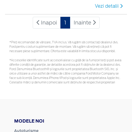
Vezi detalii
Inapoi
1
Inainte
*Preţ recomandat de vânzare, TVA inclus. Vă rugăm să contactaţi dealerul dvs.
Ford pentru costuri suplimentare de montare. Vă rugăm să rețineți că pot fi
necesare piese suplimentare. Oferta este valabilă în limita stocului disponibil.
*Accesoriile identificate sunt accesorii alese cu grijă de la furnizori terți și pot avea
diferite condiții de garanție, iar detaliile acestora pot fi obținute de la dealerul dvs.
Ford. Denumirea Bluetooth® și logourile sunt proprietatea Bluetooth SIG, Inc. și
orice utilizare a unor astfel de mărci de către compania Ford Motor Company se
face sub licență. Denumirea iPhone/iPod și logourile sunt proprietatea Apple Inc.
Celelalte mărci și denumiri comerciale sunt deținute de respectivii proprietari
MODELE NOI
Autoturisme