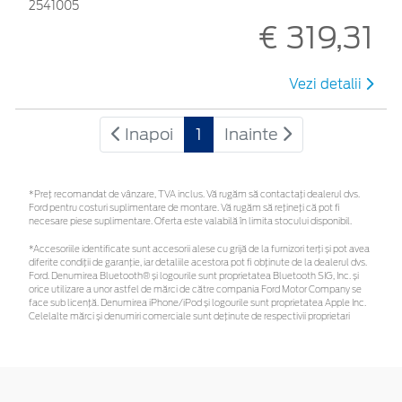
2541005
€ 319,31
Vezi detalii
Inapoi
1
Inainte
*Preţ recomandat de vânzare, TVA inclus. Vă rugăm să contactaţi dealerul dvs.
Ford pentru costuri suplimentare de montare. Vă rugăm să rețineți că pot fi
necesare piese suplimentare. Oferta este valabilă în limita stocului disponibil.
*Accesoriile identificate sunt accesorii alese cu grijă de la furnizori terți și pot avea
diferite condiții de garanție, iar detaliile acestora pot fi obținute de la dealerul dvs.
Ford. Denumirea Bluetooth® și logourile sunt proprietatea Bluetooth SIG, Inc. și
orice utilizare a unor astfel de mărci de către compania Ford Motor Company se
face sub licență. Denumirea iPhone/iPod și logourile sunt proprietatea Apple Inc.
Celelalte mărci și denumiri comerciale sunt deținute de respectivii proprietari