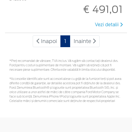
€ 491,01
Vezi detalii
Inapoi
1
Inainte
*Preţ recomandat de vânzare, TVA inclus. Vă rugăm să contactaţi dealerul dvs.
Ford pentru costuri suplimentare de montare. Vă rugăm să rețineți că pot fi
necesare piese suplimentare. Oferta este valabilă în limita stocului disponibil.
*Accesoriile identificate sunt accesorii alese cu grijă de la furnizori terți și pot avea
diferite condiții de garanție, iar detaliile acestora pot fi obținute de la dealerul dvs.
Ford. Denumirea Bluetooth® și logourile sunt proprietatea Bluetooth SIG, Inc. și
orice utilizare a unor astfel de mărci de către compania Ford Motor Company se
face sub licență. Denumirea iPhone/iPod și logourile sunt proprietatea Apple Inc.
Celelalte mărci și denumiri comerciale sunt deținute de respectivii proprietari