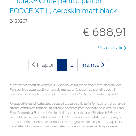
Thule®* Cutie pentru plafon ,
FORCE XT L, Aeroskin matt black
2430267
€ 688,91
Vezi detalii
Inapoi
1
2
Inainte
*Preţ recomandat de vânzare, TVA inclus. Vă rugăm să contactaţi dealerul dvs.
Ford pentru costuri suplimentare de montare. Vă rugăm să rețineți că pot fi
necesare piese suplimentare. Oferta este valabilă în limita stocului disponibil.
*Accesoriile identificate sunt accesorii alese cu grijă de la furnizori terți și pot avea
diferite condiții de garanție, iar detaliile acestora pot fi obținute de la dealerul dvs.
Ford. Denumirea Bluetooth® și logourile sunt proprietatea Bluetooth SIG, Inc. și
orice utilizare a unor astfel de mărci de către compania Ford Motor Company se
face sub licență. Denumirea iPhone/iPod și logourile sunt proprietatea Apple Inc.
Celelalte mărci și denumiri comerciale sunt deținute de respectivii proprietari