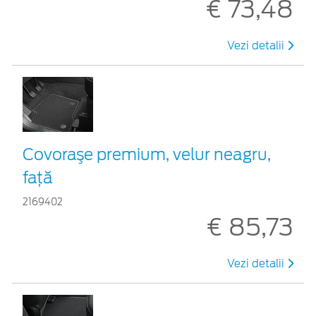
€ 73,48
Vezi detalii
Covoraşe premium, velur neagru,
faţă
2169402
€ 85,73
Vezi detalii