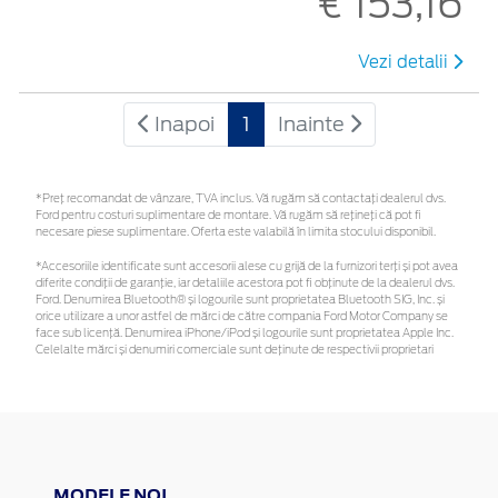
€ 153,16
Vezi detalii
Inapoi
1
Inainte
*Preţ recomandat de vânzare, TVA inclus. Vă rugăm să contactaţi dealerul dvs.
Ford pentru costuri suplimentare de montare. Vă rugăm să rețineți că pot fi
necesare piese suplimentare. Oferta este valabilă în limita stocului disponibil.
*Accesoriile identificate sunt accesorii alese cu grijă de la furnizori terți și pot avea
diferite condiții de garanție, iar detaliile acestora pot fi obținute de la dealerul dvs.
Ford. Denumirea Bluetooth® și logourile sunt proprietatea Bluetooth SIG, Inc. și
orice utilizare a unor astfel de mărci de către compania Ford Motor Company se
face sub licență. Denumirea iPhone/iPod și logourile sunt proprietatea Apple Inc.
Celelalte mărci și denumiri comerciale sunt deținute de respectivii proprietari
MODELE NOI