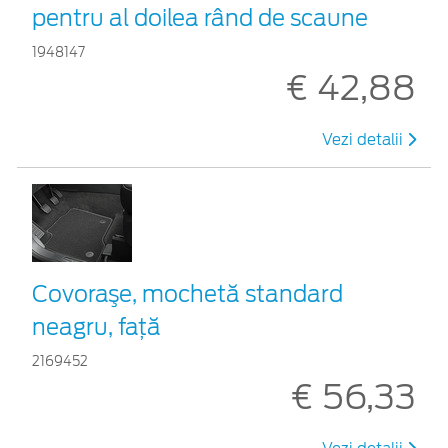
pentru al doilea rând de scaune
1948147
€ 42,88
Vezi detalii
Covoraşe, mochetă standard
neagru, faţă
2169452
€ 56,33