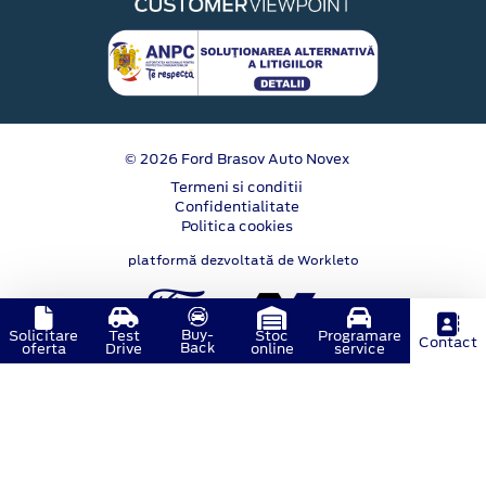
© 2026 Ford Brasov Auto Novex
Termeni si conditii
Confidentialitate
Politica cookies
platformă dezvoltată de Workleto
Buy-
Solicitare
Test
Stoc
Programare
Contact
Back
oferta
Drive
online
service