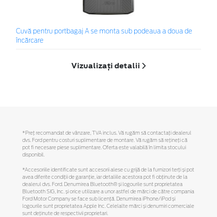
Cuvă pentru portbagaj A se monta sub podeaua a doua de
încărcare
Vizualizați detalii
*Preţ recomandat de vânzare, TVA inclus. Vă rugăm să contactaţi dealerul
dvs. Ford pentru costuri suplimentare de montare. Vă rugăm să reţineţi că
pot fi necesare piese suplimentare. Oferta este valabilă în limita stocului
disponibil.
*Accesoriile identificate sunt accesorii alese cu grijă de la furnizori terți și pot
avea diferite condiții de garanție, iar detaliile acestora pot fi obținute de la
dealerul dvs. Ford. Denumirea Bluetooth® și logourile sunt proprietatea
Bluetooth SIG, Inc. și orice utilizare a unor astfel de mărci de către compania
Ford Motor Company se face sub licență. Denumirea iPhone/iPod și
logourile sunt proprietatea Apple Inc. Celelalte mărci și denumiri comerciale
sunt deținute de respectivii proprietari.