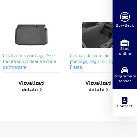
Buy-Back
Stoc
online
Cuvă pentru portbagaj A se
Covoraş de protecţie
monta sub podeaua a doua
portbagaj negru, cu logo-ul
de încărcare
Fiesta
Programare
service
Vizualizați
Vizualizați
detalii
detalii
Contact