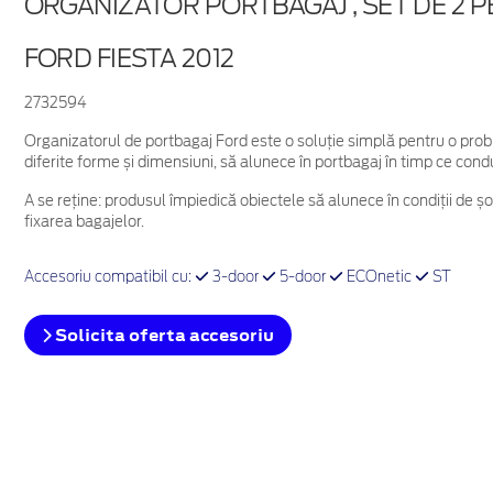
ORGANIZATOR PORTBAGAJ , SET DE 2 
FORD FIESTA 2012
2732594
Organizatorul de portbagaj Ford este o soluție simplă pentru o prob
diferite forme și dimensiuni, să alunece în portbagaj în timp ce cond
A se reține: produsul împiedică obiectele să alunece în condiții de ș
fixarea bagajelor.
Accesoriu compatibil cu:
3-door
5-door
ECOnetic
ST
Solicita oferta accesoriu