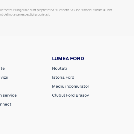
Bluetooth® și logourile sunt proprietatea Bluetooth SIG, Inc. și orice utilizare a unor
deținute de respectivii proprietari.
LUMEA FORD
ite
Noutati
vizii
Istoria Ford
Mediu inconjurator
n service
Clubul Ford Brasov
onnect