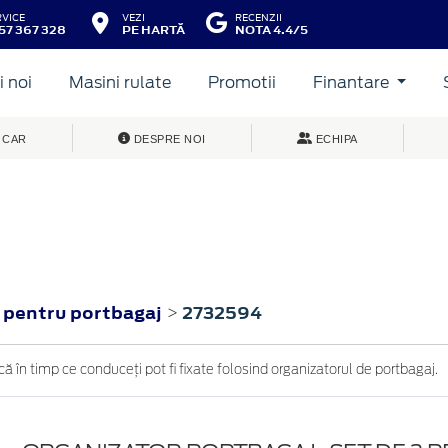
RVICE
VEZI
RECENZII
57 367 328
PE HARTĂ
NOTA 4.4/5
 noi
Masini rulate
Promotii
Finantare
 CAR
DESPRE NOI
ECHIPA
i pentru portbagaj
2732594
>
în timp ce conduceți pot fi fixate folosind organizatorul de portbagaj.