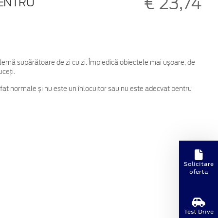
€ 23,74
PENTRU
lemă supărătoare de zi cu zi. Împiedică obiectele mai ușoare, de
uceți.
ofat normale și nu este un înlocuitor sau nu este adecvat pentru
Solicitare
oferta
Test Drive