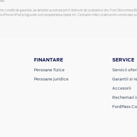
bil.
ferite condiții de garanție, iar detaliile acestora pot fi obținute de la dealerul dvs. Ford. Denumirea 
hone/iPod și logourile sunt proprietatea Apple Inc. Celelalte mărci și denumiri comerciale sunt 
FINANTARE
SERVICE
Persoane fizice
Servicii ofer
Persoane juridice
Garantii si re
Accesorii
Rechemari i
FordPass C