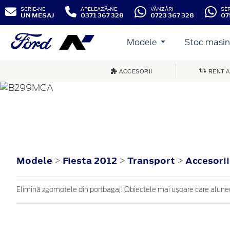
SCRIE-NE
APELEAZĂ-NE
VÂNZĂRI
SE
UN MESAJ
0371 367 328
0723 367 328
07
Modele
Stoc masini
ACCESORII
RENT A
FIESTA
2012
Modele
Fiesta 2012
Transport
Accesori
>
>
>
Elimină zgomotele din portbagaj! Obiectele mai ușoare care alunecă 