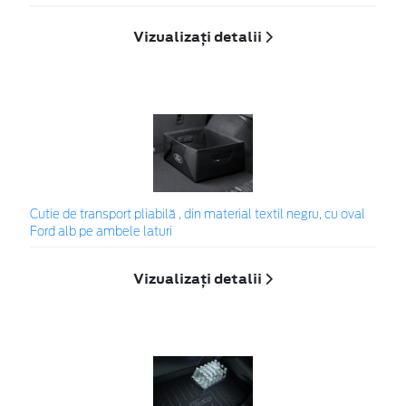
Vizualizați detalii
Cutie de transport pliabilă , din material textil negru, cu oval
Ford alb pe ambele laturi
Vizualizați detalii