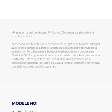
*Preţ recomandat de vânzare, TVA inclus. Oferta este valabilă în limita
stocului disponibil.
*Accesoriile identificate sunt accesorii alese cu grijă de la furnizori terți și pot
avea diferite condiții de garanție, iar detaliile acestora pot fi obținute de la
dealerul dvs. Ford. Denumirea Bluetooth® și logourile sunt proprietatea
Bluetooth SIG, Inc. și orice utilizare a unor astfel de mărci de către compania
Ford Motor Company se face sub licență. Denumirea iPhone/iPod și
logourile sunt proprietatea Apple Inc. Celelalte mărci și denumiri comerciale
sunt deținute de respectivii proprietari.
MODELE NOI
Autoturisme