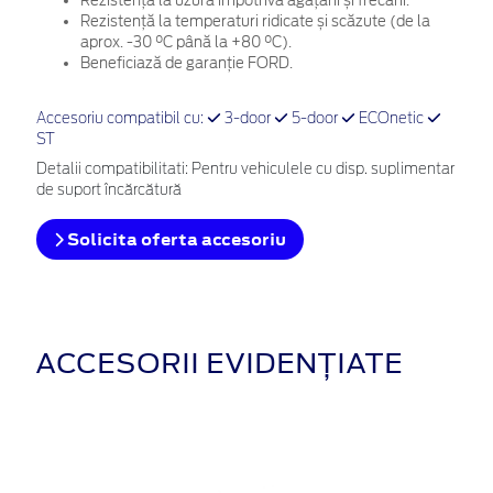
Rezistență la uzură împotriva agățării și frecării.
Rezistență la temperaturi ridicate și scăzute (de la
aprox. -30 °C până la +80 °C).
Beneficiază de garanție FORD.
Accesoriu compatibil cu:
3-door
5-door
ECOnetic
ST
Detalii compatibilitati: Pentru vehiculele cu disp. suplimentar
de suport încărcătură
Solicita oferta accesoriu
ACCESORII EVIDENȚIATE