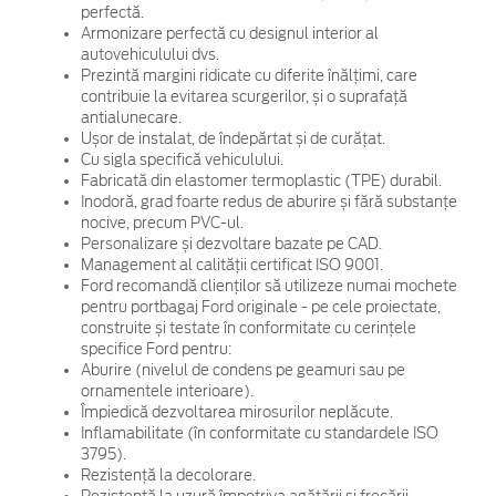
perfectă.
Armonizare perfectă cu designul interior al
autovehiculului dvs.
Prezintă margini ridicate cu diferite înălțimi, care
contribuie la evitarea scurgerilor, și o suprafață
antialunecare.
Ușor de instalat, de îndepărtat și de curățat.
Cu sigla specifică vehiculului.
Fabricată din elastomer termoplastic (TPE) durabil.
Inodoră, grad foarte redus de aburire și fără substanțe
nocive, precum PVC-ul.
Personalizare și dezvoltare bazate pe CAD.
Management al calității certificat ISO 9001.
Ford recomandă clienților să utilizeze numai mochete
pentru portbagaj Ford originale - pe cele proiectate,
construite și testate în conformitate cu cerințele
specifice Ford pentru:
Aburire (nivelul de condens pe geamuri sau pe
ornamentele interioare).
Împiedică dezvoltarea mirosurilor neplăcute.
Inflamabilitate (în conformitate cu standardele ISO
3795).
Rezistență la decolorare.