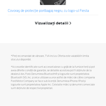
Covoraş de protecţie portbagaj negru, cu logo-ul Fiesta
Vizualizați detalii
*Preţ recomandat de vânzare, TVA inclus. Oferta este valabilă în limita
stocului disponibil.
*Accesoriile identificate sunt accesorii alese cu grijă de la furnizori terți și pot
avea diferite condiții de garanție, iar detaliile acestora pot fi obținute de la
dealerul dvs. Ford. Denumirea Bluetooth® și logourile sunt proprietatea
Bluetooth SIG, Inc. și orice utilizare a unor astfel de mărci de către compania
Ford Motor Company se face sub licență. Denumirea iPhone/iPod și
logourile sunt proprietatea Apple Inc. Celelalte mărci și denumiri comerciale
sunt deținute de respectivii proprietari.