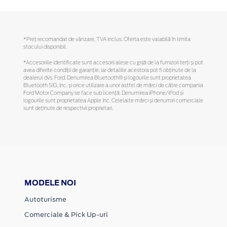
*Preţ recomandat de vânzare, TVA inclus. Oferta este valabilă în limita
stocului disponibil.
*Accesoriile identificate sunt accesorii alese cu grijă de la furnizori terți și pot
avea diferite condiții de garanție, iar detaliile acestora pot fi obținute de la
dealerul dvs. Ford. Denumirea Bluetooth® și logourile sunt proprietatea
Bluetooth SIG, Inc. și orice utilizare a unor astfel de mărci de către compania
Ford Motor Company se face sub licență. Denumirea iPhone/iPod și
logourile sunt proprietatea Apple Inc. Celelalte mărci și denumiri comerciale
sunt deținute de respectivii proprietari.
MODELE NOI
Autoturisme
Comerciale & Pick Up-uri