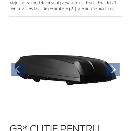
Majoritatea modelelor sunt prevăzute cu deschidere dublă
pentru acces facil de pe ambele părţi ale autovehiculului.
G3* CUTIE PENTRU