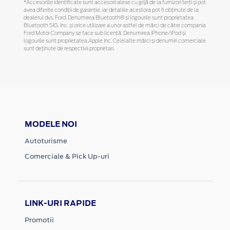
*Accesoriile identificate sunt accesorii alese cu grijă de la furnizori terți și pot
avea diferite condiții de garanție, iar detaliile acestora pot fi obținute de la
dealerul dvs. Ford. Denumirea Bluetooth® și logourile sunt proprietatea
Bluetooth SIG, Inc. și orice utilizare a unor astfel de mărci de către compania
Ford Motor Company se face sub licență. Denumirea iPhone/iPod și
logourile sunt proprietatea Apple Inc. Celelalte mărci și denumiri comerciale
sunt deținute de respectivii proprietari.
MODELE NOI
Autoturisme
Comerciale & Pick Up-uri
LINK-URI RAPIDE
Promotii