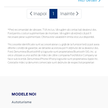
Vezi detalii
Inapoi
1
Inainte
*Preţ recomandat de vânzare, TVA inclus. Vă rugăm să contactaţi dealerul dvs.
Ford pentru costuri suplimentare de montare. Vă rugăm să rețineți că pot fi
necesare piese suplimentare. Oferta este valabilă în limita stocului disponibil.
*Accesoriile identificate sunt accesorii alese cu grijă de la furnizori terți și pot avea
diferite condiții de garanție, iar detaliile acestora pot fi obținute de la dealerul dvs.
Ford. Denumirea Bluetooth® și logourile sunt proprietatea Bluetooth SIG, Inc. și
orice utilizare a unor astfel de mărci de către compania Ford Motor Company se
face sub licență. Denumirea iPhone/iPod și logourile sunt proprietatea Apple Inc.
Celelalte mărci și denumiri comerciale sunt deținute de respectivii proprietari
MODELE NOI
Autoturisme