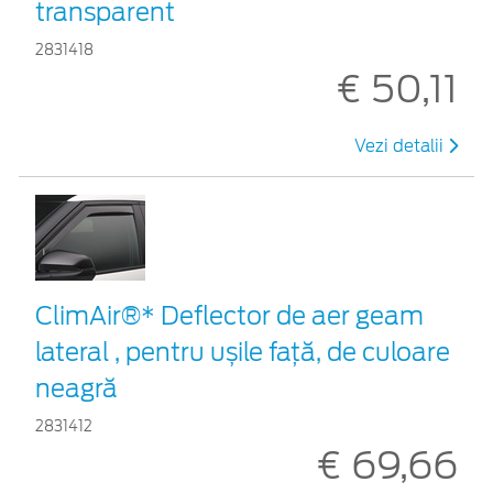
transparent
2831418
€ 50,11
Vezi detalii
ClimAir®* Deflector de aer geam
lateral , pentru ușile față, de culoare
neagră
2831412
€ 69,66