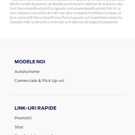
diferite condiții de garanție, iar detaliile acestora pot fi obținute de la dealerul dvs.
Ford. Denumirea Bluetooth® și logourile sunt proprietatea Bluetooth SIG, Inc. și
orice utilizare a unor astfel de mărci de către compania Ford Motor Company se
face sub licență. Denumirea iPhone/iPod și logourile sunt proprietatea Apple Inc.
Celelalte mărci și denumiri comerciale sunt deținute de respectivii proprietari
MODELE NOI
Autoturisme
Comerciale & Pick Up-uri
LINK-URI RAPIDE
Promotii
Stoc