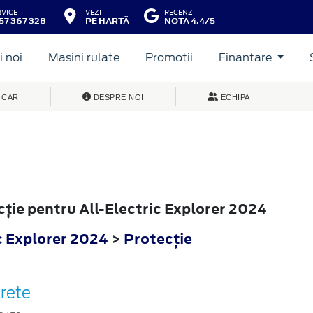
RVICE
VEZI
RECENZII
57 367 328
PE HARTĂ
NOTA 4.4/5
 noi
Masini rulate
Promotii
Finantare
ORER
 CAR
DESPRE NOI
ECHIPA
cţie pentru All-Electric Explorer 2024
c Explorer 2024
>
Protecţie
rete