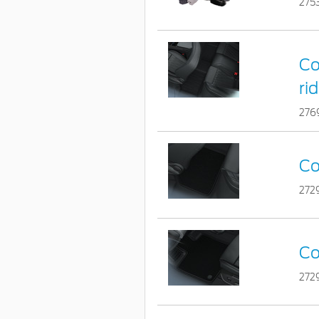
275
Co
ri
276
Co
272
Co
272