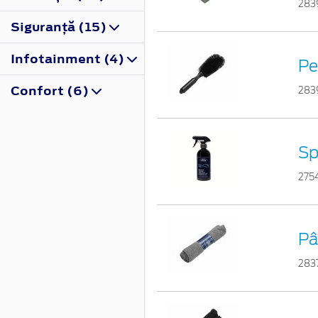
283
Siguranţă (15)
Infotainment (4)
Pe
Confort (6)
283
Sp
275
Pâ
283