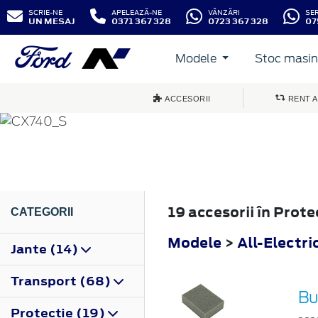
SCRIE-NE
APELEAZĂ-NE
VÂNZĂRI
SE
UN MESAJ
0371 367 328
0723 367 328
07
Modele
Stoc masini
ALL-ELECTRIC EXPL
ACCESORII
RENT A
2024
19 accesorii în Prote
CATEGORII
Modele
>
All-Electri
Jante (14)
Transport (68)
Bu
Protecţie (19)