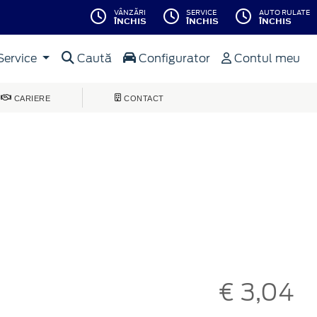
VÂNZĂRI
SERVICE
AUTO RULATE
ÎNCHIS
ÎNCHIS
ÎNCHIS
Service
Caută
Configurator
Contul meu
CARIERE
CONTACT
€ 3,04