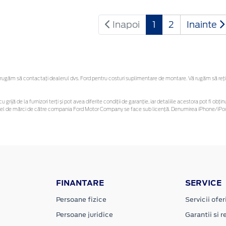
Inapoi
1
2
Inainte
ugăm să contactaţi dealerul dvs. Ford pentru costuri suplimentare de montare. Vă rugăm să reține
u grijă de la furnizori terți și pot avea diferite condiții de garanție, iar detaliile acestora pot fi 
 astfel de mărci de către compania Ford Motor Company se face sub licență. Denumirea iPhone/iPod 
FINANTARE
SERVICE
Persoane fizice
Servicii ofer
Persoane juridice
Garantii si re