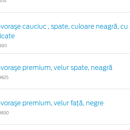
3114
voraşe cauciuc , spate, culoare neagră, cu
dicate
9911
voraşe premium, velur spate, neagră
9825
voraşe premium, velur faţă, negre
9830