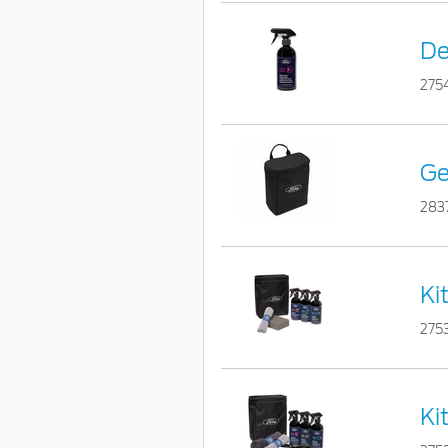
De
275
Ge
283
Ki
275
Ki