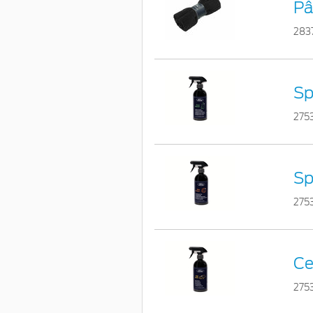
Pâ
283
Sp
275
Sp
275
Ce
275