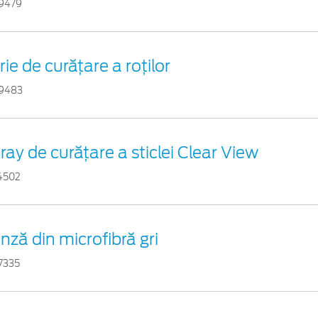
9479
rie de curățare a roților
9483
ray de curățare a sticlei Clear View
4502
nză din microfibră gri
7335