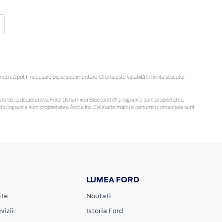
ți că pot fi necesare piese suplimentare. Oferta este valabilă în limita stocului
obținute de la dealerul dvs. Ford. Denumirea Bluetooth® și logourile sunt proprietatea
și logourile sunt proprietatea Apple Inc. Celelalte mărci și denumiri comerciale sunt
LUMEA FORD
ite
Noutati
vizii
Istoria Ford