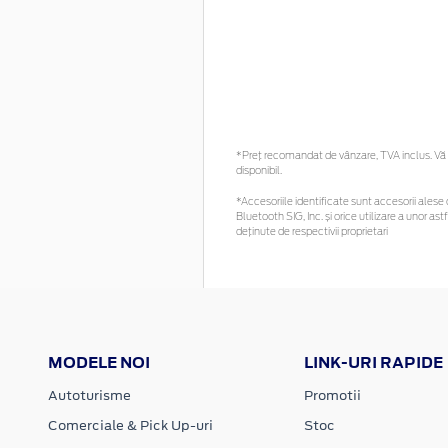
*Preţ recomandat de vânzare, TVA inclus. Vă r
disponibil.
*Accesoriile identificate sunt accesorii alese c
Bluetooth SIG, Inc. și orice utilizare a unor
deținute de respectivii proprietari
MODELE NOI
LINK-URI RAPIDE
Autoturisme
Promotii
Comerciale & Pick Up-uri
Stoc