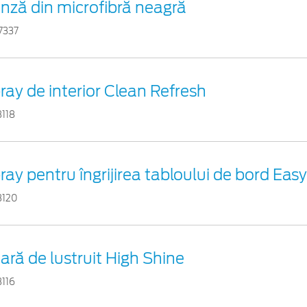
nză din microfibră neagră
7337
ray de interior Clean Refresh
3118
ray pentru îngrijirea tabloului de bord Eas
3120
ară de lustruit High Shine
3116