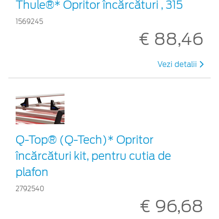
Thule®* Opritor încărcături , 315
1569245
€ 88,46
Vezi detalii
Q-Top® (Q-Tech)* Opritor
încărcături kit, pentru cutia de
plafon
2792540
€ 96,68