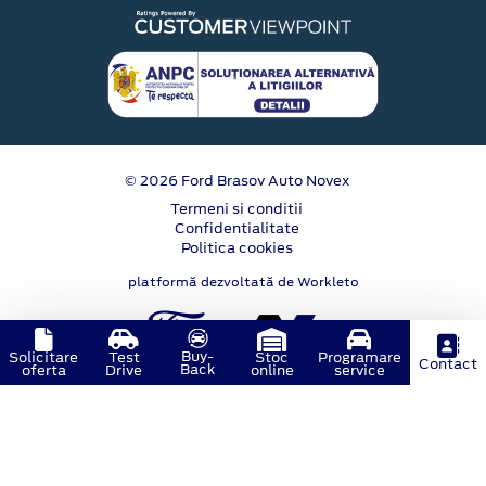
© 2026 Ford Brasov Auto Novex
Termeni si conditii
Confidentialitate
Politica cookies
platformă dezvoltată de Workleto
Buy-
Solicitare
Test
Stoc
Programare
Contact
Back
oferta
Drive
online
service