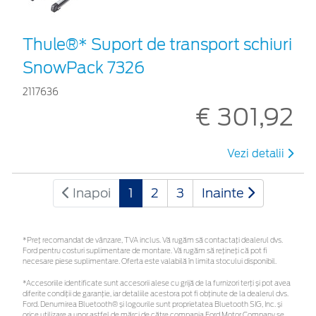
Thule®* Suport de transport schiuri
SnowPack 7326
2117636
€ 301,92
Vezi detalii
Inapoi
1
2
3
Inainte
*Preţ recomandat de vânzare, TVA inclus. Vă rugăm să contactaţi dealerul dvs.
Ford pentru costuri suplimentare de montare. Vă rugăm să rețineți că pot fi
necesare piese suplimentare. Oferta este valabilă în limita stocului disponibil.
*Accesoriile identificate sunt accesorii alese cu grijă de la furnizori terți și pot avea
diferite condiții de garanție, iar detaliile acestora pot fi obținute de la dealerul dvs.
Ford. Denumirea Bluetooth® și logourile sunt proprietatea Bluetooth SIG, Inc. și
orice utilizare a unor astfel de mărci de către compania Ford Motor Company se