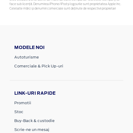
face sub licență. Denumirea iPhone/iPod și logourile sunt proprietatea Apple Inc.
Celelalte mărci și denumiri comerciale sunt deținute de respectivii proprietari
MODELE NOI
Autoturisme
Comerciale & Pick Up-uri
LINK-URI RAPIDE
Promotii
Stoc
Buy-Back & custodie
Scrie-ne un mesaj