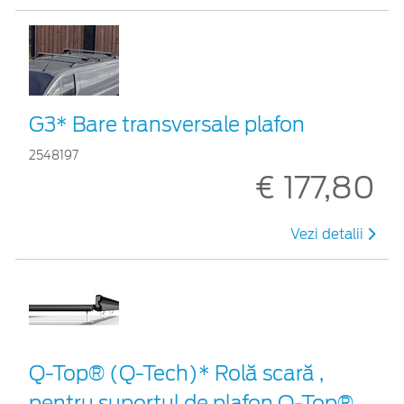
G3* Bare transversale plafon
2548197
€ 177,80
Vezi detalii
Q-Top® (Q-Tech)* Rolă scară ,
pentru suportul de plafon Q-Top®