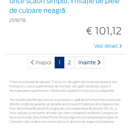
orice scaun simplu, imitație de piele
de culoare neagră
2578778
€ 101,12
Vezi detalii
Inapoi
1
2
Inainte
*Preţ recomandat de vânzare, TVA inclus. Vă rugăm să contactaţi dealerul dvs.
Ford pentru costuri suplimentare de montare. Vă rugăm să rețineți că pot fi
necesare piese suplimentare. Oferta este valabilă în limita stocului disponibil.
*Accesoriile identificate sunt accesorii alese cu grijă de la furnizori terți și pot avea
diferite condiții de garanție, iar detaliile acestora pot fi obținute de la dealerul dvs.
Ford. Denumirea Bluetooth® și logourile sunt proprietatea Bluetooth SIG, Inc. și
orice utilizare a unor astfel de mărci de către compania Ford Motor Company se
face sub licență. Denumirea iPhone/iPod și logourile sunt proprietatea Apple Inc.
Celelalte mărci și denumiri comerciale sunt deținute de respectivii proprietari