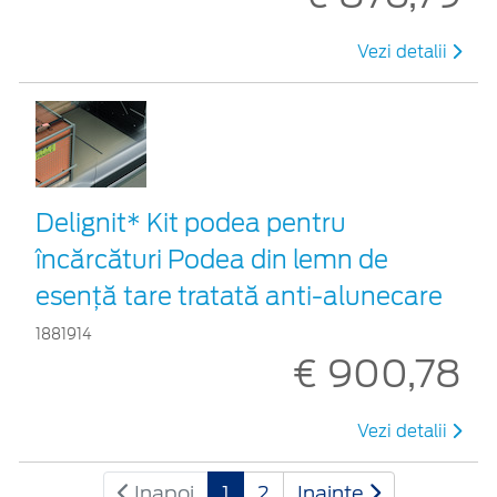
Vezi detalii
Delignit* Kit podea pentru
încărcături Podea din lemn de
esență tare tratată anti-alunecare
1881914
€ 900,78
Vezi detalii
Inapoi
1
2
Inainte