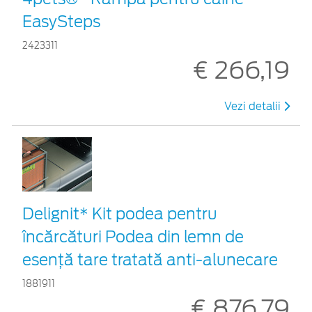
EasySteps
2423311
€ 266,19
Vezi detalii
Delignit* Kit podea pentru
încărcături Podea din lemn de
esență tare tratată anti-alunecare
1881911
€ 876,79