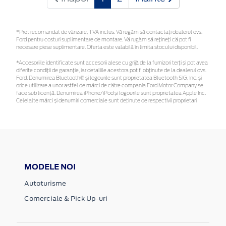
*Preţ recomandat de vânzare, TVA inclus. Vă rugăm să contactaţi dealerul dvs.
Ford pentru costuri suplimentare de montare. Vă rugăm să rețineți că pot fi
necesare piese suplimentare. Oferta este valabilă în limita stocului disponibil.
*Accesoriile identificate sunt accesorii alese cu grijă de la furnizori terți și pot avea
diferite condiții de garanție, iar detaliile acestora pot fi obținute de la dealerul dvs.
Ford. Denumirea Bluetooth® și logourile sunt proprietatea Bluetooth SIG, Inc. și
orice utilizare a unor astfel de mărci de către compania Ford Motor Company se
face sub licență. Denumirea iPhone/iPod și logourile sunt proprietatea Apple Inc.
Celelalte mărci și denumiri comerciale sunt deținute de respectivii proprietari
MODELE NOI
Autoturisme
Comerciale & Pick Up-uri