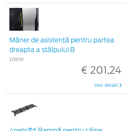
Mâner de asistență pentru partea
dreapta a stâlpului B
2135731
€ 201,24
Vezi detalii
4pets®* Rampă pentru câine