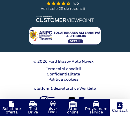
4.6
Vezi cele 25 de recenzii
© 2026 Ford Brasov Auto Novex
Termeni si conditii
Confidentialitate
Politica cookies
platformă dezvoltată de Workleto
Buy-
Solicitare
Test
Stoc
Programare
Contact
Back
oferta
Drive
online
service