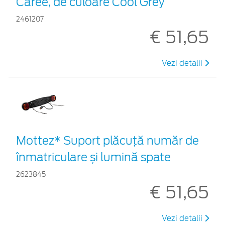
Caree, de culoare Cool Grey
2461207
€ 51,65
Vezi detalii
Mottez* Suport plăcuță număr de
înmatriculare și lumină spate
2623845
€ 51,65
Vezi detalii