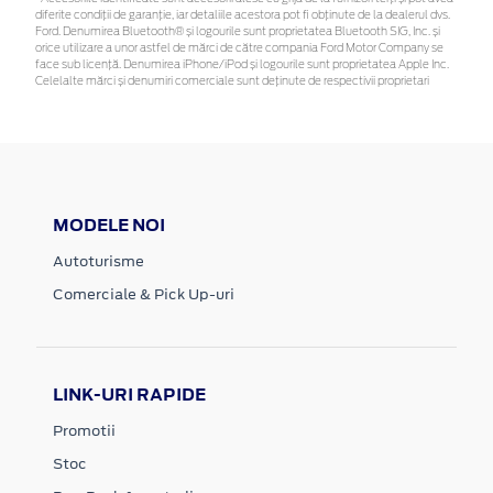
diferite condiții de garanție, iar detaliile acestora pot fi obținute de la dealerul dvs.
Ford. Denumirea Bluetooth® și logourile sunt proprietatea Bluetooth SIG, Inc. și
orice utilizare a unor astfel de mărci de către compania Ford Motor Company se
face sub licență. Denumirea iPhone/iPod și logourile sunt proprietatea Apple Inc.
Celelalte mărci și denumiri comerciale sunt deținute de respectivii proprietari
MODELE NOI
Autoturisme
Comerciale & Pick Up-uri
LINK-URI RAPIDE
Promotii
Stoc