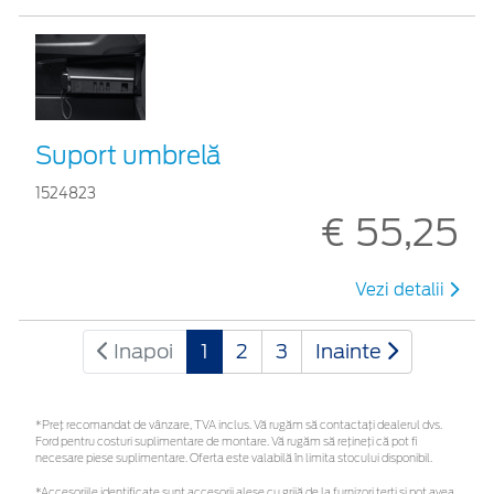
Suport umbrelă
1524823
€ 55,25
Vezi detalii
Inapoi
1
2
3
Inainte
*Preţ recomandat de vânzare, TVA inclus. Vă rugăm să contactaţi dealerul dvs.
Ford pentru costuri suplimentare de montare. Vă rugăm să rețineți că pot fi
necesare piese suplimentare. Oferta este valabilă în limita stocului disponibil.
*Accesoriile identificate sunt accesorii alese cu grijă de la furnizori terți și pot avea