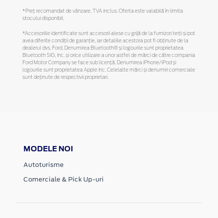
*Preţ recomandat de vânzare, TVA inclus. Oferta este valabilă în limita
stocului disponibil.
*Accesoriile identificate sunt accesorii alese cu grijă de la furnizori terți și pot
avea diferite condiții de garanție, iar detaliile acestora pot fi obținute de la
dealerul dvs. Ford. Denumirea Bluetooth® și logourile sunt proprietatea
Bluetooth SIG, Inc. și orice utilizare a unor astfel de mărci de către compania
Ford Motor Company se face sub licență. Denumirea iPhone/iPod și
logourile sunt proprietatea Apple Inc. Celelalte mărci și denumiri comerciale
sunt deținute de respectivii proprietari.
MODELE NOI
Autoturisme
Comerciale & Pick Up-uri