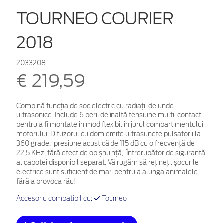
TOURNEO COURIER
2018
2033208
€ 219,59
Combină funcția de șoc electric cu radiații de unde
ultrasonice. Include 6 perii de înaltă tensiune multi-contact
pentru a fi montate în mod flexibil în jurul compartimentului
motorului. Difuzorul cu dom emite ultrasunete pulsatorii la
360 grade, presiune acustică de 115 dB cu o frecvență de
22,5 KHz, fără efect de obișnuință,.
Întrerupător de siguranță
al capotei disponibil separat. Vă rugăm să rețineți: șocurile
electrice sunt suficient de mari pentru a alunga animalele
fără a provoca rău!
Accesoriu compatibil cu:
Tourneo