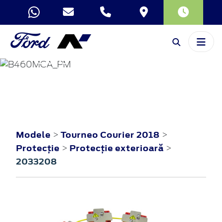
TOURNEO
COURIER
2018
Modele
Tourneo Courier 2018
>
>
Protecţie
Protecţie exterioară
>
>
2033208