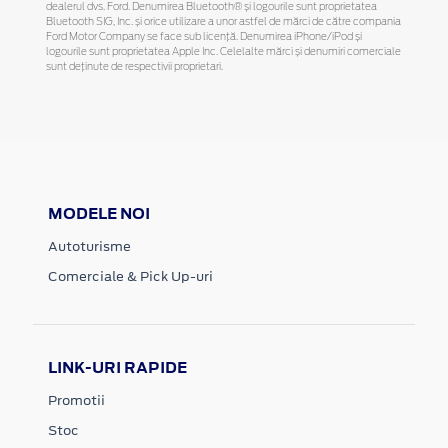
dealerul dvs. Ford. Denumirea Bluetooth® și logourile sunt proprietatea
Bluetooth SIG, Inc. și orice utilizare a unor astfel de mărci de către compania
Ford Motor Company se face sub licență. Denumirea iPhone/iPod și
logourile sunt proprietatea Apple Inc. Celelalte mărci și denumiri comerciale
sunt deținute de respectivii proprietari.
MODELE NOI
Autoturisme
Comerciale & Pick Up-uri
LINK-URI RAPIDE
Promotii
Stoc