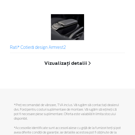
Rati* Cotieră design Armrest2
Vizualizați detalii
*Preţ recomandat de vânzare, TVA inclus. Vă rugăm să contactaţi dealerul
dvs. Ford pentru costuri suplimentare de montare. Vă rugăm să reţineţi că
pot fi necesare piese suplimentare. Oferta este valabilă în limita stocului
disponibil.
*Accesoriile identificate sunt accesorii alese cu grijă de la furnizori terți și pot
avea diferite condiții de garanție, iar detaliile acestora pot fi obținute de la