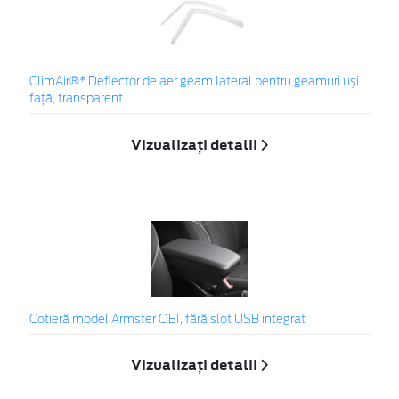
ClimAir®* Deflector de aer geam lateral pentru geamuri uşi
faţă, transparent
Vizualizați detalii
Cotieră model Armster OE1, fără slot USB integrat
Vizualizați detalii