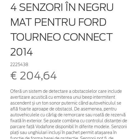
4 SENZORI ÎN NEGRU
MAT PENTRU FORD
TOURNEO CONNECT
2014
2225438
€ 204,64
Oferă un sistem de detectare a obstacolelor care include
avertizare acustică cu emiterea unui beep intermitent
ascendent și un ton sonor puternic când autovehiculul se
află foarte aproape de obstacol. De asemenea, pentru
autovehiculele cu cârlig de remorcare sau roată de rezervă
fixată în exterior. Se poate combina cu controlul distanței de
parcare față Vodafone disponibil în diferite modele. Senzorii
plați sau unghiulari incluși în pachet permit atașarea în
funcție de forma barei de protecție. Senzorii pot fi, de